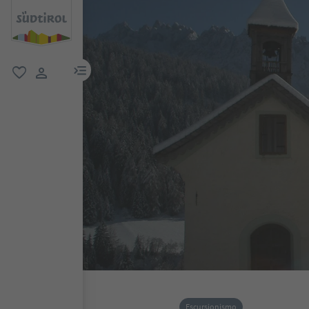
menu link
favoriti
user link
Escursionismo