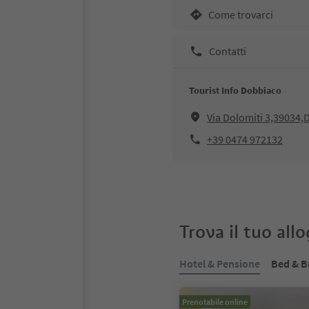
Come trovarci
Contatti
Tourist Info Dobbiaco
Via Dolomiti 3,39034
+39 0474 972132
Trova il tuo all
Hotel & Pensione
Bed & B
Prenotabile online