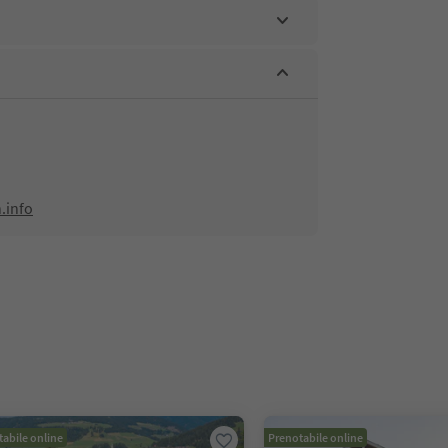
.info
abile online
Prenotabile online