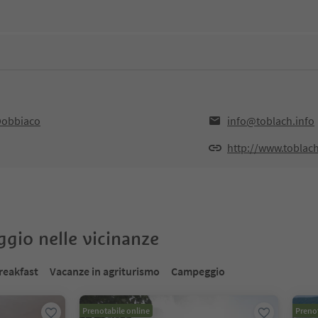
,Dobbiaco
info@toblach.info
http://www.toblach
oggio nelle vicinanze
reakfast
Vacanze in agriturismo
Campeggio
Prenotabile online
Prenot