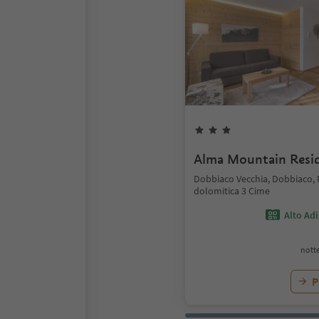
Alma Mountain Resi
Dobbiaco Vecchia, Dobbiaco,
dolomitica 3 Cime
Alto Ad
notte
P