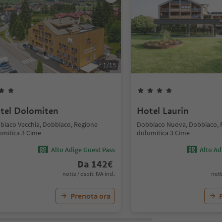
1
/
15
tel Dolomiten
Hotel Laurin
biaco Vecchia, Dobbiaco, Regione
Dobbiaco Nuova, Dobbiaco, 
omitica 3 Cime
dolomitica 3 Cime
Alto Adige Guest Pass
Alto Ad
Da
142
€
notte / ospiti IVA incl.
nott
Prenota ora