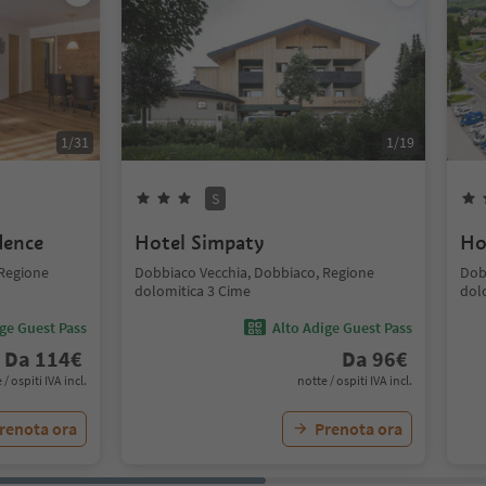
1
/
31
1
/
19
S
dence
Hotel Simpaty
Ho
 Regione
Dobbiaco Vecchia, Dobbiaco, Regione
Dob
dolomitica 3 Cime
dol
ige Guest Pass
Alto Adige Guest Pass
Da
114
€
Da
96
€
 / ospiti IVA incl.
notte / ospiti IVA incl.
renota ora
Prenota ora