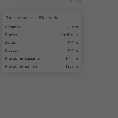
Panoramica dell’itinerario
Distanza
11,8 Km
Durata
4h:30 min
Salita
500 m
Discesa
500 m
Altitudine massima
1653 m
Altitudine minima
1230 m