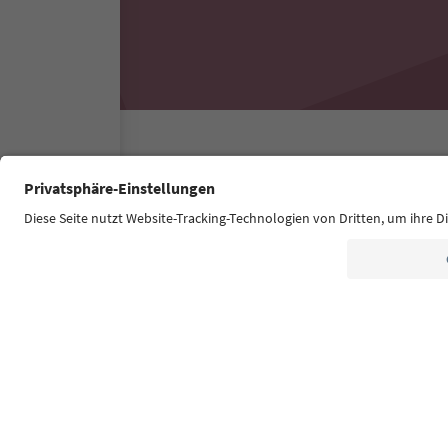
Südtirol Guide App
FAQ
Contatti
Press
MIC
Dichiarazione di accessibilità
© 2026 IDM Südtirol