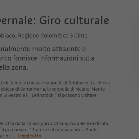
vernale: Giro culturale
biaco, Regione dolomitica 3 Cime
turalmente molto attraente e
nto fornisce informazioni sulla
ella zona.
utte le famose chiese e cappelle di Dobbiaco. La chiesa
 chiesa di Santa Maria, le cappelle di Melate, Monte
an Silvestro e il "Leitnstöckl" si possono visitare.
Vecchia dalla chiesa parrocchiale, la quale é dedicata
í il percorso n. 11 porta sul marciapiede a Santa
ario c
...
Leggi tutto