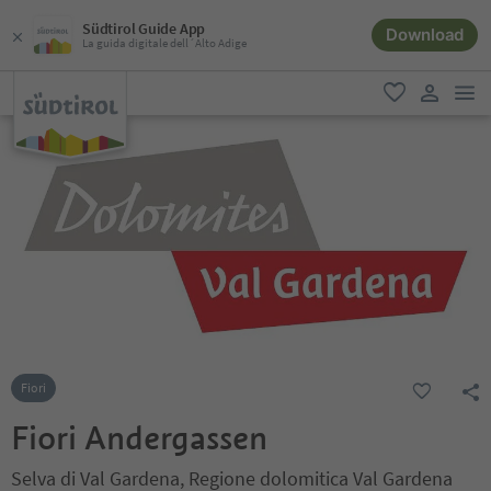
Südtirol Guide App
Download
La guida digitale dell´Alto Adige
men
favoriti
user lin
Fiori
Fiori Andergassen
Selva di Val Gardena, Regione dolomitica Val Gardena