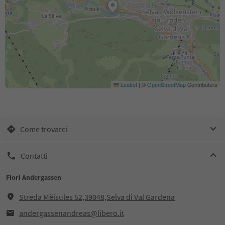
Leaflet
|
©
OpenStreetMap
Contributors
Come trovarci
Contatti
Fiori Andergassen
Streda Mëisules 52,39048,Selva di Val Gardena
andergassenandreas@libero.it