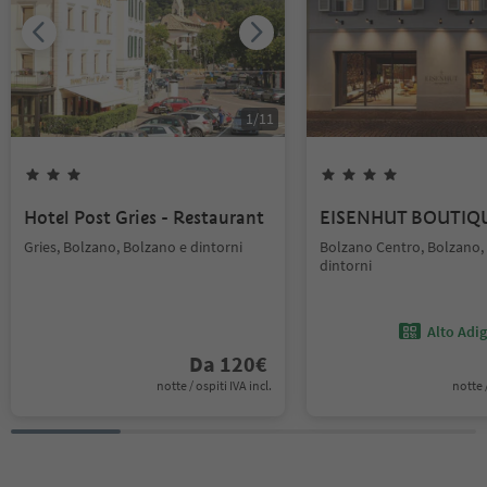
1
/
11
Hotel Post Gries - Restaurant
EISENHUT BOUTIQ
Gries, Bolzano, Bolzano e dintorni
Bolzano Centro, Bolzano,
dintorni
Alto Adi
Da
120
€
notte / ospiti IVA incl.
notte /