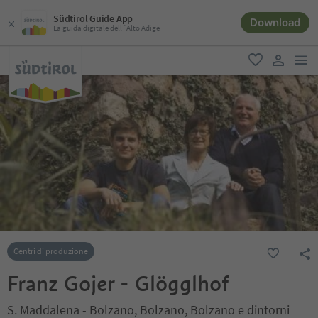
Südtirol Guide App
Download
La guida digitale dell´Alto Adige
men
favoriti
user lin
Centri di produzione
Franz Gojer - Glögglhof
S. Maddalena - Bolzano, Bolzano, Bolzano e dintorni