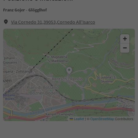
Franz Gojer - Glögglhof
Via Cornedo 31,39053,Cornedo All'Isarco
+
−
Leaflet
|
©
OpenStreetMap
Contributors