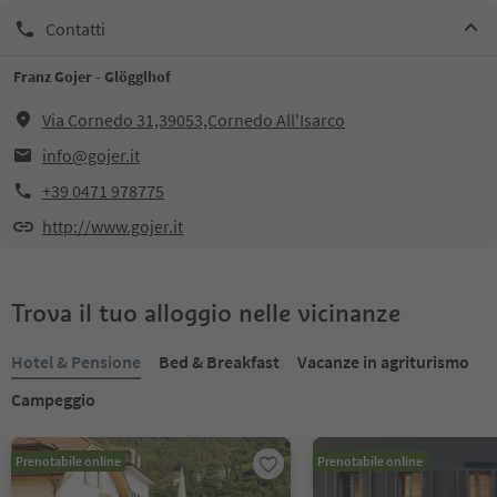
Contatti
Franz Gojer - Glögglhof
Via Cornedo 31,39053,Cornedo All'Isarco
info@gojer.it
+39 0471 978775
http://www.gojer.it
Trova il tuo alloggio nelle vicinanze
Hotel & Pensione
Bed & Breakfast
Vacanze in agriturismo
Campeggio
Prenotabile online
Prenotabile online