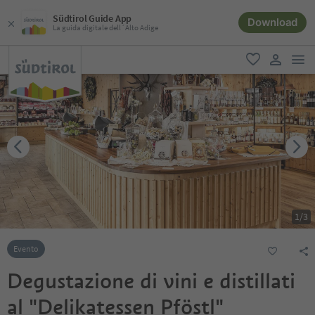
Südtirol Guide App
Download
La guida digitale dell´Alto Adige
men
favoriti
user lin
1
/
3
Evento
Degustazione di vini e distillati
al "Delikatessen Pföstl"