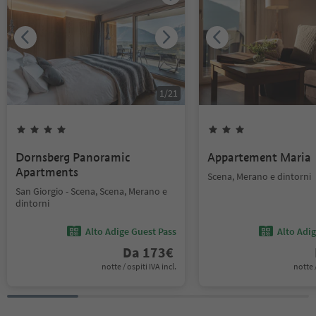
1
/
21
Dornsberg Panoramic
Appartement Maria
Apartments
Scena, Merano e dintorni
San Giorgio - Scena, Scena, Merano e
dintorni
Alto Adige Guest Pass
Alto Adi
Da
173
€
notte / ospiti IVA incl.
notte /