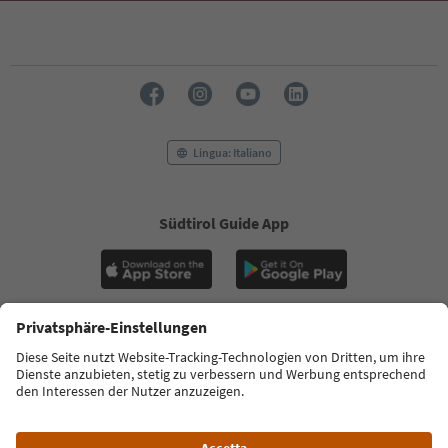
Lingua: Italiano
Südtirol Guide App
FAQ
Contatti
Press
MICE
Privacy Policy
Termini e condizioni
Crediti
Cookie Policy
Film commission
Chi siamo
Dichiarazione di accessibilità
Alto Adige B2B