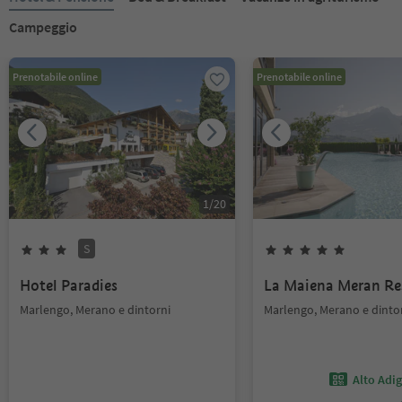
Campeggio
Prenotabile online
Prenotabile online
1
/
20
S
Hotel Paradies
La Maiena Meran Re
Marlengo, Merano e dintorni
Marlengo, Merano e dinto
Alto Adi