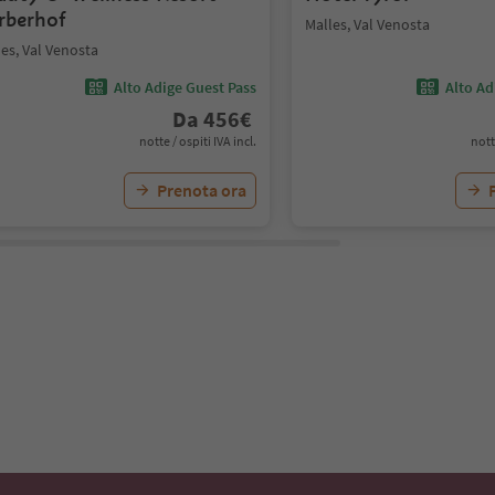
rberhof
Malles, Val Venosta
es, Val Venosta
Alto Adige Guest Pass
Alto Ad
Da
456
€
notte / ospiti IVA incl.
nott
Prenota ora