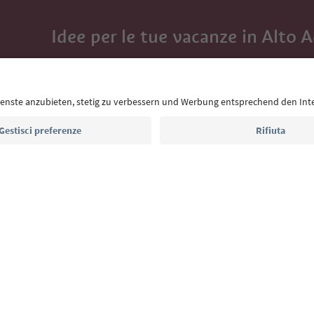
Idee per le tue vacanze in Alto 
Con la newsletter dell’Alto Adige ricevi consigli per l
eventi da non perdere e ricette tipiche.
Indirizzo e-mail*
Iscriviti alla newsletter