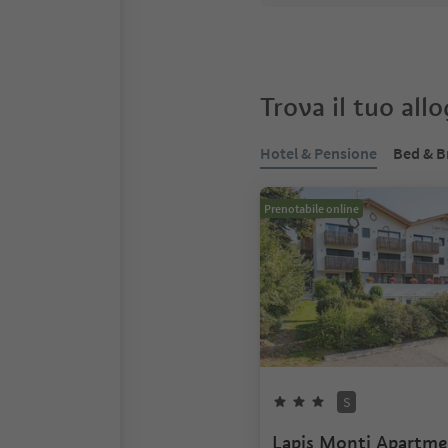
Trova il tuo all
Hotel & Pensione
Bed & B
Prenotabile online
S
Lapis Monti Apartm