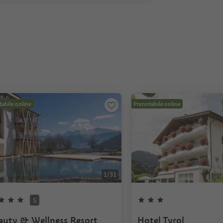
abile online
Prenotabile online
1
/
31
S
auty & Wellness Resort
Hotel Tyrol