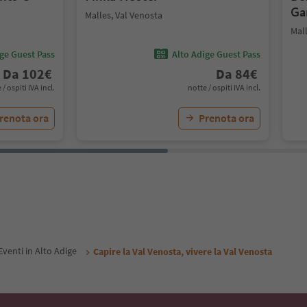
Ga
Malles, Val Venosta
Mall
ige Guest Pass
Alto Adige Guest Pass
Da
102
€
Da
84
€
 / ospiti IVA incl.
notte / ospiti IVA incl.
renota ora
Prenota ora
Eventi in Alto Adige
Capire la Val Venosta, vivere la Val Venosta