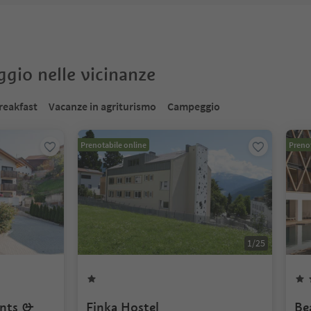
oggio nelle vicinanze
reakfast
Vacanze in agriturismo
Campeggio
Prenotabile online
Prenot
1
/
25
ents &
Finka Hostel
Be