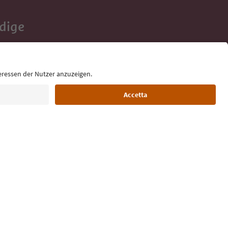
Adige
e tue vacanze,
Lingua: Italiano