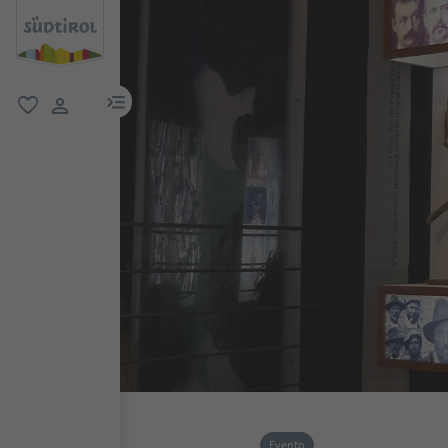
menu link
favoriti
user link
Evento