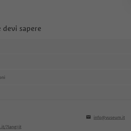
 devi sapere
oni
info@vuseum.it
it/?lang=it