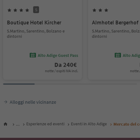
S
Boutique Hotel Kircher
Almhotel Bergerhof
S.Martino, Sarentino, Bolzano e
S.Martino, Sarentino, Bol
dintorni
dintorni
Alto Adige Guest Pass
Alto Adi
Da
240
€
notte / ospiti IVA incl.
notte /
Alloggi nelle vicinanze
...
Esperienze ed eventi
Eventi in Alto Adige
Mercato del 