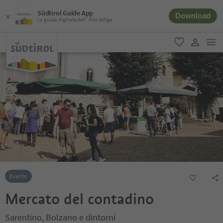
Südtirol Guide App
Download
La guida digitale dell´Alto Adige
men
favoriti
user lin
Evento
Mercato del contadino
Sarentino, Bolzano e dintorni