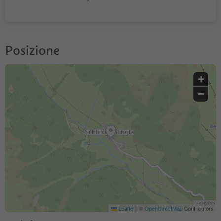
Posizione
+
−
Leaflet
|
©
OpenStreetMap
Contributors