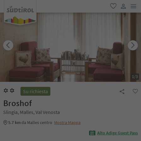
men
favoriti
user lin
1
/
3
Su richiesta
Broshof
Slingia, Malles, Val Venosta
5.7 km
da Malles centro
Mostra Mappa
Alto Adige Guest Pass