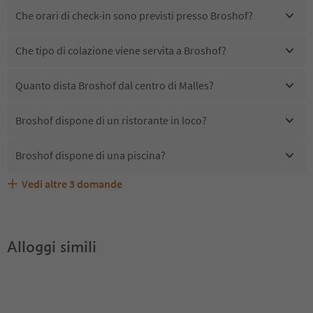
Che orari di check-in sono previsti presso Broshof?
Che tipo di colazione viene servita a Broshof?
Quanto dista Broshof dal centro di Malles?
Broshof dispone di un ristorante in loco?
Broshof dispone di una piscina?
Vedi altre
3
domande
Broshof accetta animali domestici?
Quali servizi/attività sono disponibili presso Broshof?
Gli ospiti di Broshof ricevono l'Alto Adige Guest Pass?
Alloggi simili