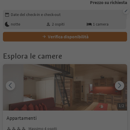
Prezzo su richiesta
Modifica i dettagli della prenotazione
Date del check-in e check-out
notte
2
ospiti
1
camera
Verifica disponibilità
Esplora le camere
1
/
2
Appartamenti
Massimo 4 ospiti