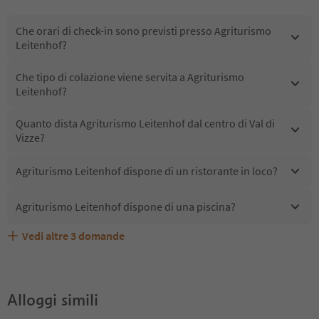
Che orari di check-in sono previsti presso Agriturismo
Leitenhof?
Che tipo di colazione viene servita a Agriturismo
Leitenhof?
Quanto dista Agriturismo Leitenhof dal centro di Val di
Vizze?
Agriturismo Leitenhof dispone di un ristorante in loco?
Agriturismo Leitenhof dispone di una piscina?
Vedi altre
3
domande
Quali servizi/attività sono disponibili presso Agriturismo
Gli ospiti di Agriturismo Leitenhof ricevono l'Alto Adige
Agriturismo Leitenhof accetta animali domestici?
Leitenhof?
Guest Pass?
Alloggi simili