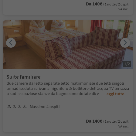
Da 140€
/ 1 notte / 2 ospiti
IVA incl.
1
/
2
Suite familiare
due camere da letto separate letto matrimoniale due letti singoli
armadi seduta scrivania frigorifero & bollitore dell’acqua TV terrazza
a sudLe spaziose stanze da bagno sono dotate di: v
...
Leggi tutto
Massimo 4 ospiti
Da 140€
/ 1 notte / 2 ospiti
IVA incl.