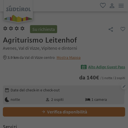
men
favoriti
user lin
Su richiesta
Agriturismo Leitenhof
Avenes, Val di Vizze, Vipiteno e dintorni
3.9 km
da Val di Vizze centro
Mostra Mappa
Alto Adige Guest Pass
da
140
€
/ 1 notte / 2 ospiti
Modifica i dettagli della prenotazione
Date del check-in e check-out
notte
2
ospiti
1
camera
Verifica disponibilità
Servizi