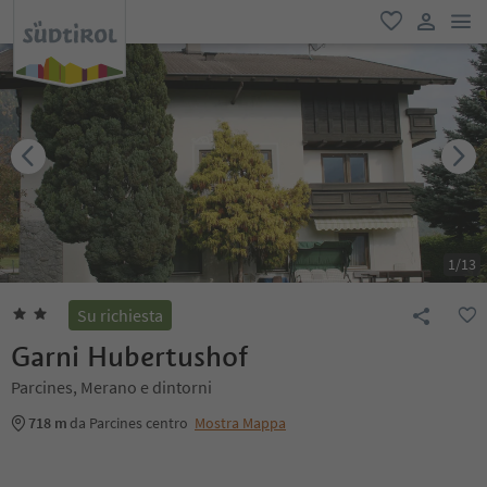
men
favoriti
user lin
1
/
13
Su richiesta
Garni Hubertushof
Parcines, Merano e dintorni
718 m
da Parcines centro
Mostra Mappa