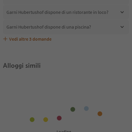
Garni Hubertushof dispone di un ristorante in loco?
Garni Hubertushof dispone di una piscina?
Vedi altre
3
domande
Quali servizi/attività sono disponibili presso Garni
Gli ospiti di Garni Hubertushof ricevono l'Alto Adige
Garni Hubertushof accetta animali domestici?
Hubertushof?
Guest Pass?
Alloggi simili