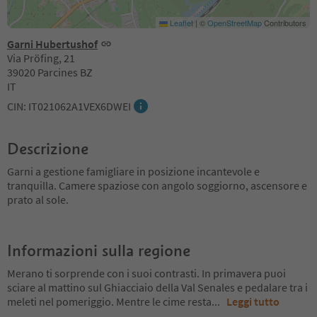
Leaflet
|
©
OpenStreetMap
Contributors
Garni Hubertushof
Via Pröfing, 21
39020 Parcines BZ
IT
CIN: IT021062A1VEX6DWEI
Descrizione
Garni a gestione famigliare in posizione incantevole e
tranquilla. Camere spaziose con angolo soggiorno, ascensore e
prato al sole.
Informazioni sulla regione
Merano ti sorprende con i suoi contrasti. In primavera puoi
sciare al mattino sul Ghiacciaio della Val Senales e pedalare tra i
meleti nel pomeriggio. Mentre le cime resta
...
Leggi tutto