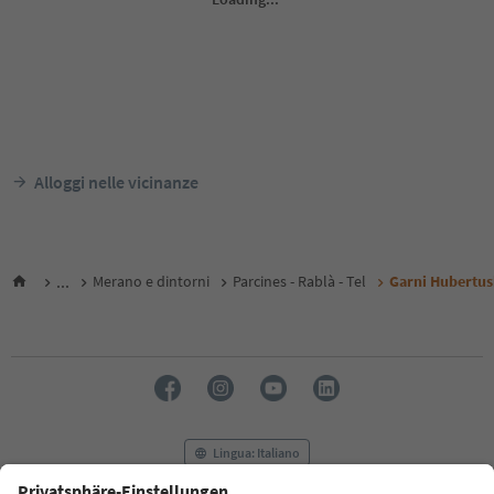
Alloggi nelle vicinanze
...
Merano e dintorni
Parcines - Rablà - Tel
Garni Hubertus
Lingua: Italiano