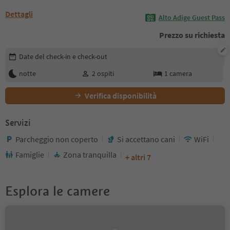
Dettagli
Alto Adige Guest Pass
Prezzo su richiesta
Modifica i dettagli della prenotazione
Date del check-in e check-out
notte
2
ospiti
1
camera
Verifica disponibilità
Servizi
Parcheggio non coperto
Si accettano cani
WiFi
Famiglie
Zona tranquilla
+ altri 7
Esplora le camere