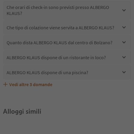
Che orari di check-in sono previsti presso ALBERGO
KLAUS?
Che tipo di colazione viene servita a ALBERGO KLAUS?
Quanto dista ALBERGO KLAUS dal centro di Bolzano?
ALBERGO KLAUS dispone di un ristorante in loco?
ALBERGO KLAUS dispone di una piscina?
Vedi altre
3
domande
Quali servizi/attività sono disponibili presso ALBERGO
Gli ospiti di ALBERGO KLAUS ricevono l'Alto Adige Guest
ALBERGO KLAUS accetta animali domestici?
KLAUS?
Pass?
Alloggi simili