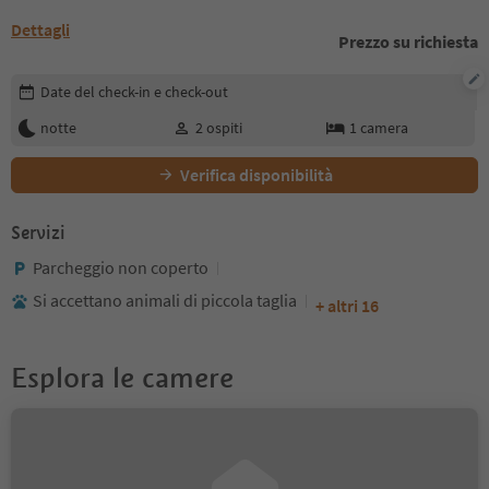
Dettagli
Prezzo su richiesta
Modifica i dettagli della prenotazione
Date del check-in e check-out
notte
2
ospiti
1
camera
Verifica disponibilità
Servizi
Parcheggio non coperto
Si accettano animali di piccola taglia
+ altri 16
Esplora le camere