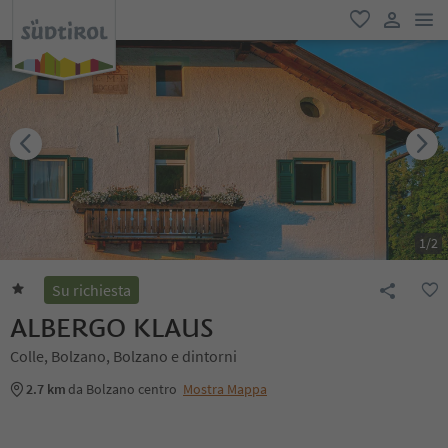
men
favoriti
user lin
1
/
2
Su richiesta
ALBERGO KLAUS
Colle, Bolzano, Bolzano e dintorni
2.7 km
da Bolzano centro
Mostra Mappa