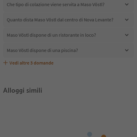
Che tipo di colazione viene servita a Maso Vöstl?
Quanto dista Maso Vöstl dal centro di Nova Levante?
Maso Vöstl dispone di un ristorante in loco?
Maso Vöstl dispone di una piscina?
Vedi altre
3
domande
Maso Vöstl accetta animali domestici?
Quali servizi/attività sono disponibili presso Maso Vöstl?
Gli ospiti di Maso Vöstl ricevono l'Alto Adige Guest Pass?
Alloggi simili