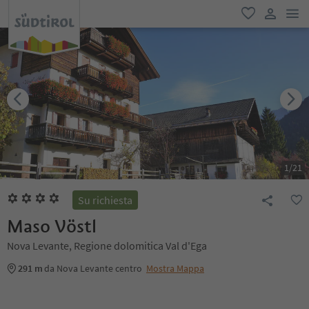
men
favoriti
user lin
1
/
21
Su richiesta
Maso Vöstl
Nova Levante, Regione dolomitica Val d'Ega
291 m
da Nova Levante centro
Mostra Mappa