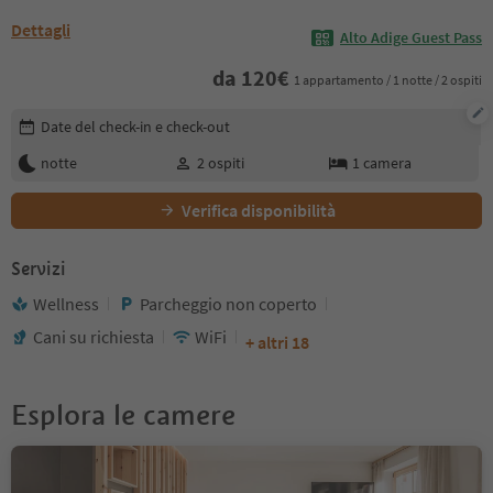
Dettagli
Alto Adige Guest Pass
da
120
€
1 appartamento / 1 notte / 2 ospiti
Modifica i dettagli della prenotazione
Date del check-in e check-out
notte
2
ospiti
1
camera
Verifica disponibilità
Servizi
Wellness
Parcheggio non coperto
Cani su richiesta
WiFi
+ altri 18
Esplora le camere