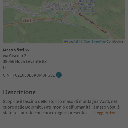
Leaflet
|
©
OpenStreetMap
Contributors
Maso Vöstl
via Ciscolo 2
39056 Nova Levante BZ
IT
CIN: IT021058B5KUM3PGVE
Descrizione
Scoprite il fascino dello storico maso di montagna Vöstl, nel
cuore delle Dolomiti, Patrimonio dell'Umanità. Il maso Vöstl è
stato restaurato con cura e oggi si presenta c
...
Leggi tutto