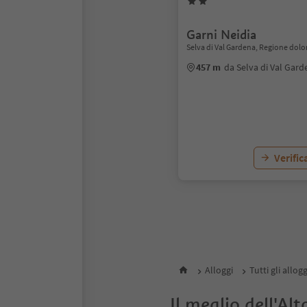
Garni Neidia
Selva di Val Gardena, Regione dolo
457 m
da Selva di Val Gard
Verific
1
Alloggi
Tutti gli allog
Il meglio dell'Alt