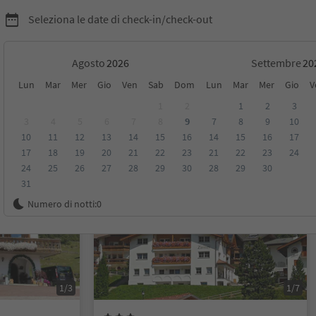
Seleziona le date di check-in/check-out
Agosto
Settembre
Lun
Mar
Mer
Gio
Ven
Sab
Dom
Lun
Mar
Mer
Gio
V
dena
1
2
1
2
3
3
4
5
6
7
8
9
7
8
9
10
10
11
12
13
14
15
16
14
15
16
17
sioni
Categoria
Trattamento
Alloggi sostenibili
17
18
19
20
21
22
23
21
22
23
24
24
25
26
27
28
29
30
28
29
30
31
Su richiesta
Numero di notti:
0
1/3
1/7