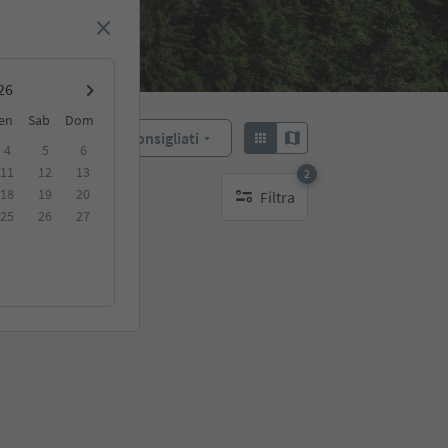
en
Sab
Dom
Consigliati
Ordina:
4
5
6
11
12
13
2
18
19
20
Filtra
filtri attivi
25
26
27