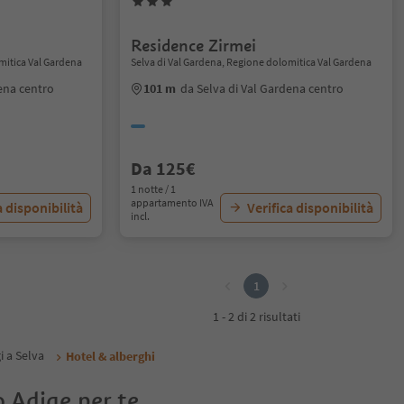
Residence Zirmei
mitica Val Gardena
Selva di Val Gardena, Regione dolomitica Val Gardena
ena centro
101 m
da Selva di Val Gardena centro
Da 125€
1 notte / 1
appartamento IVA
a disponibilità
Verifica disponibilità
incl.
1
1 - 2 di 2 risultati
gi a Selva
Hotel & alberghi
o Adige per te