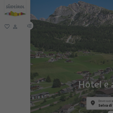
menu link
favoriti
user link
Hotel e 
Dove vuoi 