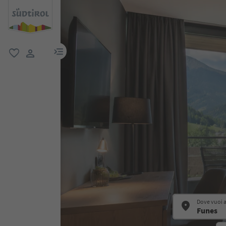
menu link
favoriti
user link
Dove vuoi 