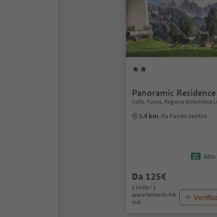
Panoramic Residence
Colle, Funes, Regione dolomitica L
3.4 km
da Funes centro
Alto
Da 125€
1 notte / 1
appartamento IVA
Verific
incl.