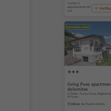
1 notte / 1
appartamento IVA
Verific
incl.
Prenotabile online
living Puez apartmen
dolomites
S. Pietro - Funes, Funes, Regione 
di Funes
166 m
da Funes centro