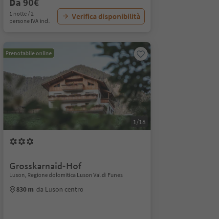
Da 90€
1 notte / 2
Verifica disponibilità
persone IVA incl.
Prenotabile online
1/18
Grosskarnaid-Hof
Luson, Regione dolomitica Luson Val di Funes
830 m
da Luson centro