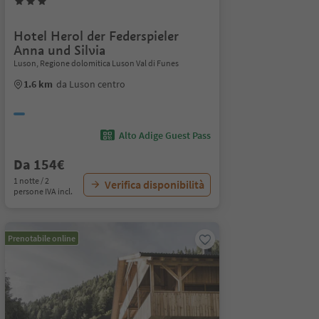
Hotel Herol der Federspieler
Anna und Silvia
Luson, Regione dolomitica Luson Val di Funes
1.6 km
da Luson centro
Alto Adige Guest Pass
Da 154€
1 notte / 2
Verifica disponibilità
persone IVA incl.
Prenotabile online