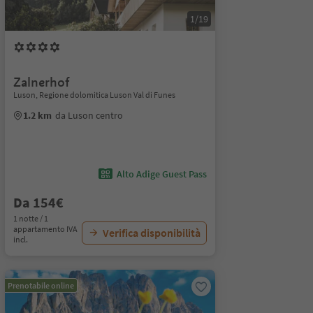
1/19
Zalnerhof
Luson, Regione dolomitica Luson Val di Funes
1.2 km
da Luson centro
Alto Adige Guest Pass
Da 154€
1 notte / 1
appartamento IVA
Verifica disponibilità
incl.
Prenotabile online