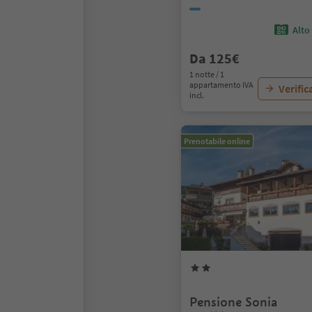
Alto
Da 125€
1 notte / 1
appartamento IVA
Verific
incl.
Prenotabile online
Pensione Sonia