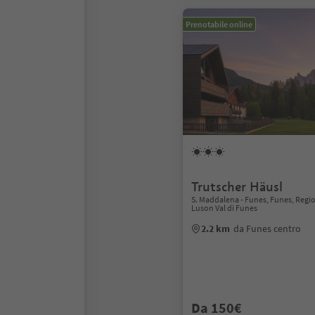
Prenotabile online
Trutscher Häusl
S. Maddalena - Funes, Funes, Regi
Luson Val di Funes
2.2 km
da Funes centro
Da 150€