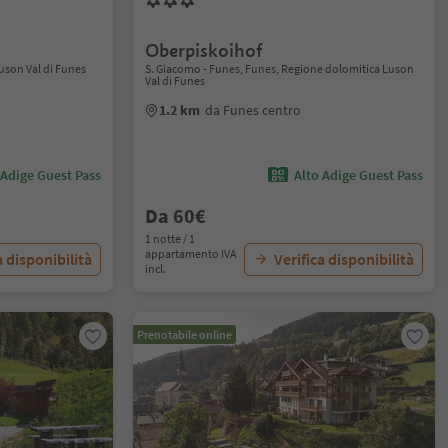
Oberpiskoihof
uson Val di Funes
S. Giacomo - Funes, Funes, Regione dolomitica Luson
Val di Funes
1.2 km
da Funes centro
 Adige Guest Pass
Alto Adige Guest Pass
Da 60€
1 notte / 1
appartamento IVA
a disponibilità
Verifica disponibilità
incl.
Prenotabile online