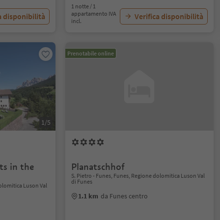
1 notte / 1
appartamento IVA
a disponibilità
Verifica disponibilità
incl.
Prenotabile online
1/5
1/28
ts in the
Planatschhof
S. Pietro - Funes, Funes, Regione dolomitica Luson Val
di Funes
dolomitica Luson Val
1.1 km
da Funes centro