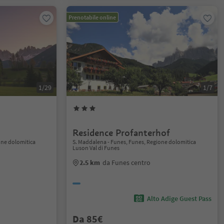
Prenotabile online
1/29
1/7
Residence Profanterhof
one dolomitica
S. Maddalena - Funes, Funes, Regione dolomitica
Luson Val di Funes
2.5 km
da Funes centro
Alto Adige Guest Pass
Da 85€