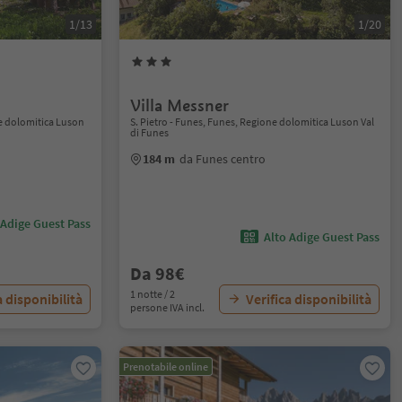
1/13
1/20
Villa Messner
ne dolomitica Luson
S. Pietro - Funes, Funes, Regione dolomitica Luson Val
di Funes
184 m
da Funes centro
 Adige Guest Pass
Alto Adige Guest Pass
Da 98€
1 notte / 2
a disponibilità
Verifica disponibilità
persone IVA incl.
Prenotabile online