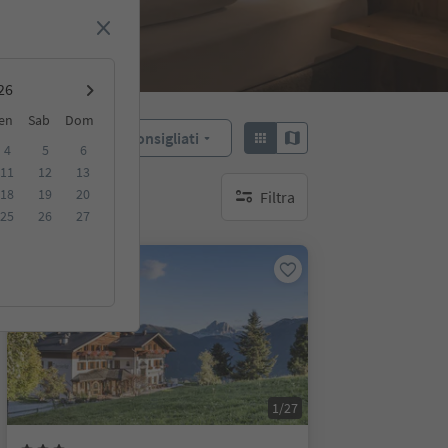
en
Sab
Dom
Consigliati
Ordina:
4
5
6
11
12
13
18
19
20
Filtra
nessun filtro attivo
25
26
27
Prenotabile online
1/27