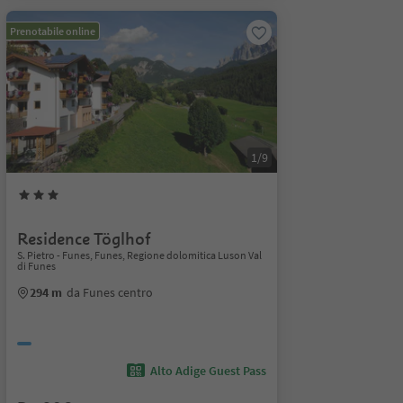
Prenotabile online
1/9
Residence Töglhof
S. Pietro - Funes, Funes, Regione dolomitica Luson Val
di Funes
294 m
da Funes centro
Alto Adige Guest Pass