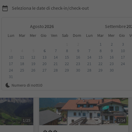
Seleziona le date di check-in/check-out
Agosto
Settembre
Lun
Mar
Mer
Gio
Ven
Sab
Dom
Lun
Mar
Mer
Gio
V
1
2
1
2
3
3
4
5
6
7
8
9
7
8
9
10
10
11
12
13
14
15
16
14
15
16
17
sioni
Categoria
Trattamento
Alloggi sostenibili
17
18
19
20
21
22
23
21
22
23
24
24
25
26
27
28
29
30
28
29
30
31
Prenotabile online
Numero di notti:
0
1/25
1/14