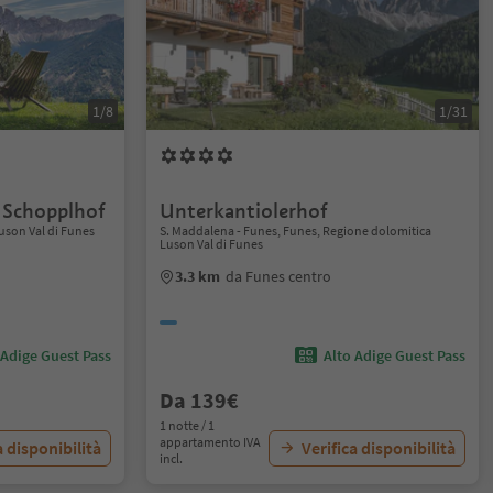
1/8
1/31
 Schopplhof
Unterkantiolerhof
uson Val di Funes
S. Maddalena - Funes, Funes, Regione dolomitica
Luson Val di Funes
3.3 km
da Funes centro
 Adige Guest Pass
Alto Adige Guest Pass
Da 139€
1 notte / 1
appartamento IVA
a disponibilità
Verifica disponibilità
incl.