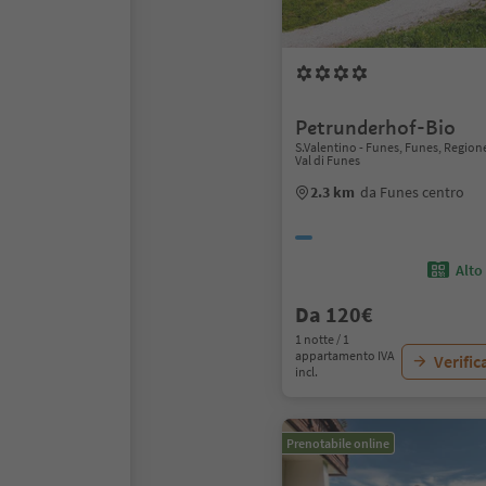
Petrunderhof-Bio
S.Valentino - Funes, Funes, Regio
Val di Funes
2.3 km
da Funes centro
Alto
Da 120€
1 notte / 1
appartamento IVA
Verific
incl.
Prenotabile online