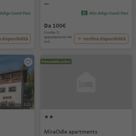
 Adige Guest Pass
Alto Adige Guest Pass
Da 100€
1 notte / 1
appartamento IVA
a disponibilità
Verifica disponibilità
incl.
Prenotabile online
1/21
1/25
MiraOdle apartments