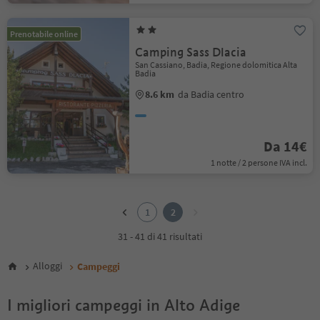
Prenotabile online
Camping Sass Dlacia
San Cassiano, Badia, Regione dolomitica Alta
Badia
8.6 km
da Badia centro
Da 14€
1 notte / 2 persone IVA incl.
1
2
1
2
31 - 41 di 41 risultati
Alloggi
Campeggi
I migliori campeggi in Alto Adige