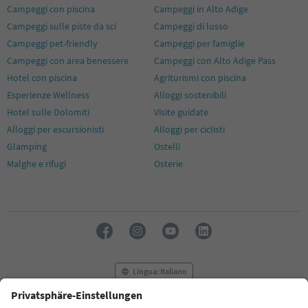
Campeggi con piscina
Campeggi in Alto Adige
Campeggi sulle piste da sci
Campeggi di lusso
Campeggi pet-friendly
Campeggi per famiglie
Campeggi con area benessere
Campeggi con Alto Adige Pass
Hotel con piscina
Agriturismi con piscina
Esperienze Wellness
Alloggi sostenibili
Hotel sulle Dolomiti
Visite guidate
Alloggi per escursionisti
Alloggi per ciclisti
Glamping
Ostelli
Malghe e rifugi
Osterie
Lingua: Italiano