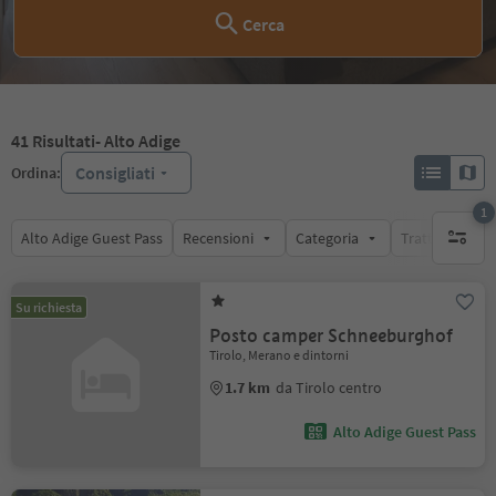
Cerca
41
Risultati
- Alto Adige
Consigliati
Ordina:
1
Alto Adige Guest Pass
Recensioni
Categoria
Trattamento
1 filtro 
Su richiesta
Posto camper Schneeburghof
Tirolo, Merano e dintorni
1.7 km
da Tirolo centro
Alto Adige Guest Pass