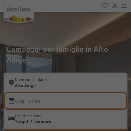
men
favoriti
user lin
Campeggi per famiglie in Alto
Adige
Dove vuoi andare?
Alto Adige
Scegli le date
Ospiti e camere
2 ospiti / 1 camera