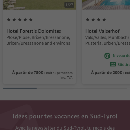
1
/
27
5
Étoiles
4
Étoiles
Hotel Forestis Dolomites
Hotel Valserhof
Emplacement:
Emplacement:
Plose/Plose, Brixen/Bressanone,
Vals/Valles, Mühlbach/
Brixen/Bressanone and environs
Pusteria, Brixen/Bres
environs
Niveau de 
Südtir
À partir de
750
€
À partir de
200
€
1 nuit / 2 personnes
1 nui
incl. TVA
Idées pour tes vacances en Sud-Tyrol
Avec la newsletter du Sud-Tyrol, tu reçois des