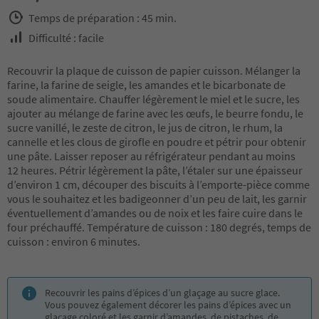
Temps de préparation : 45 min.
Difficulté : facile
Recouvrir la plaque de cuisson de papier cuisson. Mélanger la
farine, la farine de seigle, les amandes et le bicarbonate de
soude alimentaire. Chauffer légèrement le miel et le sucre, les
ajouter au mélange de farine avec les œufs, le beurre fondu, le
sucre vanillé, le zeste de citron, le jus de citron, le rhum, la
cannelle et les clous de girofle en poudre et pétrir pour obtenir
une pâte. Laisser reposer au réfrigérateur pendant au moins
12 heures. Pétrir légèrement la pâte, l’étaler sur une épaisseur
d’environ 1 cm, découper des biscuits à l’emporte-pièce comme
vous le souhaitez et les badigeonner d’un peu de lait, les garnir
éventuellement d’amandes ou de noix et les faire cuire dans le
four préchauffé. Température de cuisson : 180 degrés, temps de
cuisson : environ 6 minutes.
Recouvrir les pains d’épices d’un glaçage au sucre glace.
Vous pouvez également décorer les pains d’épices avec un
glaçage coloré et les garnir d’amandes, de pistaches, de