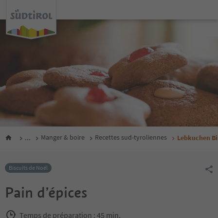
...
Manger & boire
Recettes sud-tyroliennes
Lebkuchen Bi
Biscuits de Noël
Pain d’épices
Temps de préparation : 45 min.