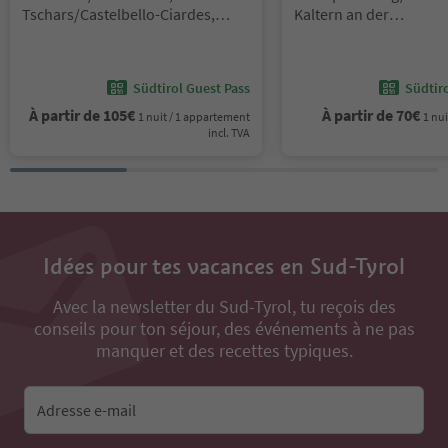
Tschars/Castelbello-Ciardes,
Kaltern an der
Vinschgau/Val Venosta
Weinstraße/Caldaro su
del Vino, Alto Adige W
Südtirol Guest Pass
Südtir
À partir de
105
€
À partir de
70
€
1 nuit / 1 appartement
1 nui
incl. TVA
Idées pour tes vacances en Sud-Tyrol
Avec la newsletter du Sud-Tyrol, tu reçois des
conseils pour ton séjour, des événements à ne pas
manquer et des recettes typiques.
Adresse e-mail