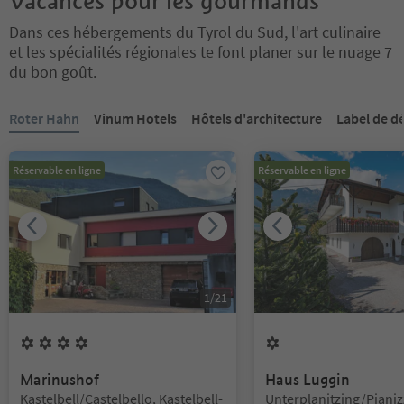
Vacances pour les gourmands
Dans ces hébergements du Tyrol du Sud, l'art culinaire
et les spécialités régionales te font planer sur le nuage 7
du bon goût.
Vous êtes sur un curseur à onglets. Sélectionnez un onglet pour a
Roter Hahn
Vinum Hotels
Hôtels d'architecture
Label de d
Réservable en ligne
Réservable en ligne
1
/
21
4
Fleurs
1
Fleur
Marinushof
Haus Luggin
Emplacement:
Emplacement:
Kastelbell/Castelbello, Kastelbell-
Unterplanitzing/Pianiz