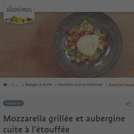
...
Manger & boire
Recettes sud-tyroliennes
Sautéed mozz
Végétarien
Mozzarella grillée et aubergine
cuite à l’étouffée