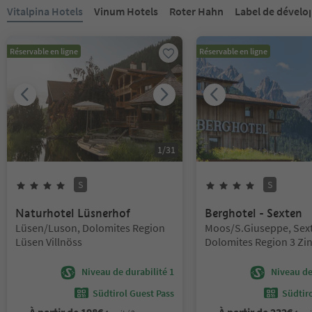
Vous êtes sur un curseur à onglets. Sélectionnez un onglet pour a
Vitalpina Hotels
Vinum Hotels
Roter Hahn
Label de dével
Réservable en ligne
Réservable en ligne
1
/
31
S
S
4
Étoiles
Superior
4
Étoiles
Superi
Naturhotel Lüsnerhof
Berghotel - Sexten
Emplacement:
Emplacement:
Lüsen/Luson, Dolomites Region
Moos/S.Giuseppe, Sex
Lüsen Villnöss
Dolomites Region 3 Zi
Niveau de durabilité 1
Niveau de 
Südtirol Guest Pass
Südtir
À partir de
198
€
À partir de
232
€