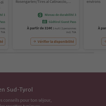
Rosengarten/Tires al Catinaccio,
environs
di
Dolomites Region Seiser Alm
té 1
Niveau de durabilité 3
Pass
Südtirol Guest Pass
À partir de
324
€
À par
onnes
1 nuit / 2 personnes
. TVA
incl. TVA
ité
Vérifier la disponibilité
en Sud-Tyrol
s conseils pour ton séjour,
s recettes typiques.