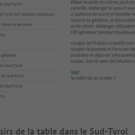
Râper le zeste du citron, puis pr
 du Sud-Tyrol
ramollir. Mélanger le yaourt avec
3 cuillères de sucre et fouetter 
Tyrol IGP (Golden Delicious)
essorer la gélatine, la dissoud
 citron et de sucre
et de citron. Mélanger délicatem
réfrigérateur pendant quelques
the
Couper les fraises en petits mor
couper la pomme et l’arroser de 
assiettes et déposer une quenel
e gélatine
soupe. Garnir avec des feuilles
 du Sud-Tyrol
Voir
 du Sud-Tyrol
la vidéo de la recette !!
 du Sud-Tyrol
cre
isirs de la table dans le Sud-Tyrol