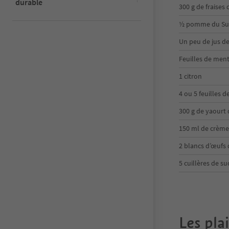
durable
300 g de fraises
½ pomme du Sud-
Un peu de jus de
Feuilles de men
1 citron
4 ou 5 feuilles d
300 g de yaourt
150 ml de crème
2 blancs d’œufs
5 cuillères de su
Les pla