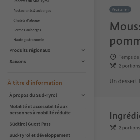
Recettes du Sud-Tyrol
Végétarien
Restaurants & auberges
Chalets d'alpage
Mousse
Fermes-auberges
pomm
Haute gastronomie
Produits régionaux
Temps de 
Saisons
2 portion
Un dessert f
À titre d’information
À propos du Sud-Tyrol
Mobilité et accessibilité aux
personnes à mobilité réduite
Ingrédi
Südtirol Guest Pass
2 portion
Sud-Tyrol et développement