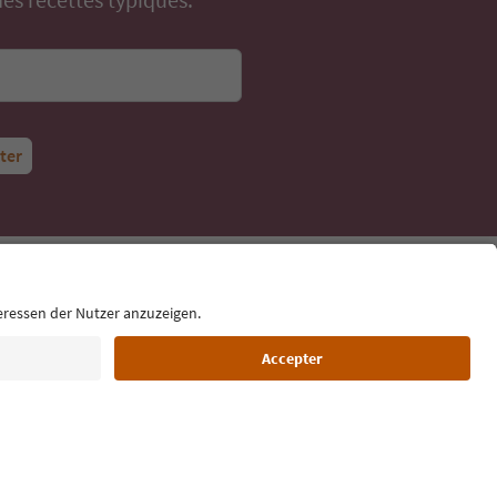
tter
Langue : Français