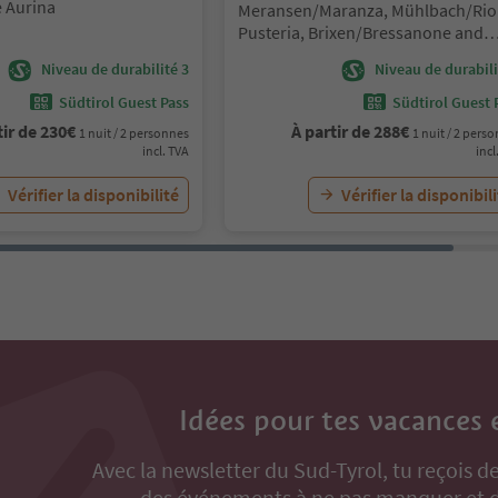
e Aurina
Emplacement:
Meransen/Maranza, Mühlbach/Rio 
Pusteria, Brixen/Bressanone and
environs
Niveau de durabilité 3
Niveau de durabili
Südtirol Guest Pass
Südtirol Guest 
tir de
230
€
À partir de
288
€
1 nuit / 2 personnes
1 nuit / 2 pers
incl. TVA
incl
Vérifier la disponibilité
Vérifier la disponibil
Idées pour tes vacances 
Avec la newsletter du Sud-Tyrol, tu reçois de
des événements à ne pas manquer et de