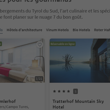
ergements du Tyrol du Sud, l'art culinaire et les spéci
te font planer sur le nuage 7 du bon goût.
un curseur à onglets. Sélectionnez un onglet pour afficher son cont
ls
Hôtels d'architecture
Vinum Hotels
Bio Hotels
Roter Ha
e
Réservable en ligne
1
/
21
Étoiles
4
Étoiles
Superior
S
mlerhof
Tratterhof Mountain Sky
t:
fers/Campo Tures,
Hotel