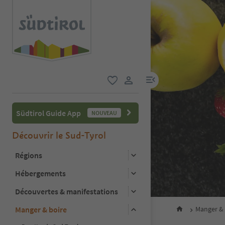
lien menu
favori
lien utilisateur
Südtirol Guide App
NOUVEAU
Découvrir le Sud-Tyrol
Régions
Hébergements
Découvertes & manifestations
Manger & boire
Manger & 