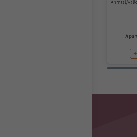
Ahrntal/Vall
À par