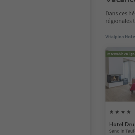
Dans ces héb
régionales 
Vous êtes sur 
Vitalpina Hote
Réservable en lign
4
Hotel Dru
Emplacemen
Sand in Tau