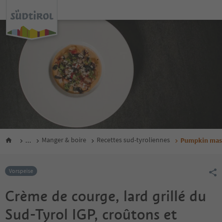
...
Manger & boire
Recettes sud-tyroliennes
Pumpkin mash
Vorspeise
Crème de courge, lard grillé du
Sud-Tyrol IGP, croûtons et