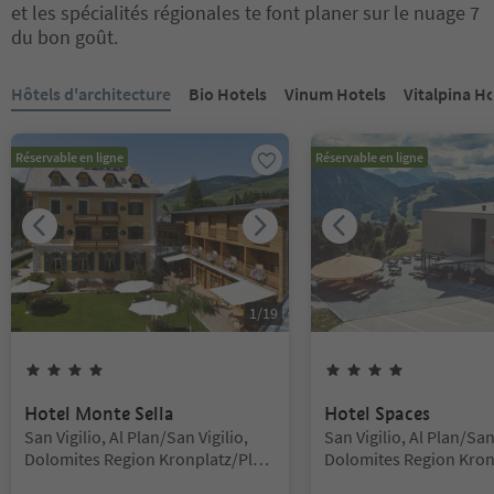
et les spécialités régionales te font planer sur le nuage 7
du bon goût.
Vous êtes sur un curseur à onglets. Sélectionnez un onglet pour a
Hôtels d'architecture
Bio Hotels
Vinum Hotels
Vitalpina Ho
Réservable en ligne
Réservable en ligne
1
/
19
4
Étoiles
4
Étoiles
Hotel Monte Sella
Hotel Spaces
Emplacement:
Emplacement:
San Vigilio, Al Plan/San Vigilio,
San Vigilio, Al Plan/San 
Dolomites Region Kronplatz/Plan
Dolomites Region Kron
de Corones
de Corones