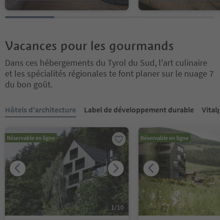
Vacances pour les gourmands
Dans ces hébergements du Tyrol du Sud, l'art culinaire
et les spécialités régionales te font planer sur le nuage 7
du bon goût.
Vous êtes sur un curseur à onglets. Sélectionnez un onglet pour a
Hôtels d'architecture
Label de développement durable
Vital
Réservable en ligne
Réservable en ligne
1
/
10