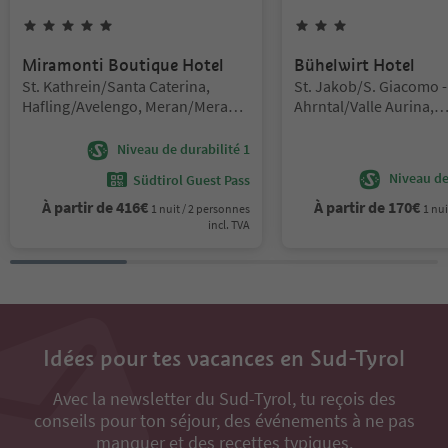
5
Étoiles
3
Étoiles
Miramonti Boutique Hotel
Bühelwirt Hotel
Emplacement:
Emplacement:
St. Kathrein/Santa Caterina,
St. Jakob/S. Giacomo -
Hafling/Avelengo, Meran/Merano
Ahrntal/Valle Aurina,
and environs
Ahrntal/Valle Aurina,
Ahrntal/Valle Aurina
Niveau de durabilité 1
Niveau de 
Südtirol Guest Pass
À partir de
416
€
À partir de
170
€
1 nuit / 2 personnes
1 nui
incl. TVA
Idées pour tes vacances en Sud-Tyrol
Avec la newsletter du Sud-Tyrol, tu reçois des
conseils pour ton séjour, des événements à ne pas
manquer et des recettes typiques.