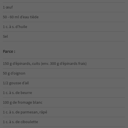
1 œuf
50 - 60 ml d’eau tiède
1 c. à s. d’huile
Sel
Farce :
150 g d’épinards, cuits (env. 300 g d’épinards frais)
50 g d’oignon
1/2 gousse d’ail
1 c. à s. de beurre
100 g de fromage blanc
1 c. à s. de parmesan, râpé
1 c. à s. de ciboulette