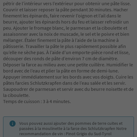
pétrir de l’intérieur vers l’extérieur pour obtenir une pâte lisse.
Couvrir et laisser reposer la pâte pendant 30 minutes. Hacher
finement les épinards, faire revenir l’oignon et l’ail dans le
beurre, ajouter les épinards hors du feu et laisser refroidir un
peu. Ajouter le fromage blanc, le parmesan et la ciboulette et
assaisonner avec la noix de muscade, le sel et le poivre et bien
mélanger. Étaler finement la pâte à l’aide de la machine à
pâtisserie. Travailler la pâte le plus rapidement possible afin
qu’elle ne sèche pas. À l’aide d’un emporte-pièce rond et lisse,
découper des ronds de pâte d’environ 7 cm de diamètre.
Déposer la farce au milieu avec une petite cuillère. Humidifier le
bord avec de l’eau et plier la pâte en forme de demi-lune.
Appuyer immédiatement sur les bords avec vos doigts. Cuire les
pâtes farcies Schlutzkrapfen dans de l’eau salée et les servir.
Saupoudrer de parmesan et servir avec du beurre noisette et de
la ciboulette.
Temps de cuisson : 3 à 4 minutes.
Vous pouvez aussi ajouter des pommes de terre cuites et
passées à la moulinette à la farce des Schlutzkrapfen Notre
recommandation de vin : Pinot Grigio du Sud-Tyrol