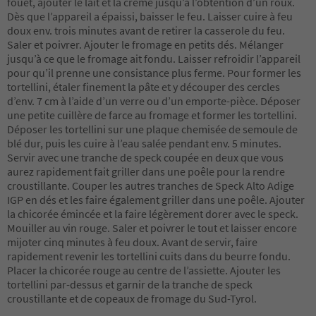
fouet, ajouter le lait et la crème jusqu’à l’obtention d’un roux.
Dès que l’appareil a épaissi, baisser le feu. Laisser cuire à feu
doux env. trois minutes avant de retirer la casserole du feu.
Saler et poivrer. Ajouter le fromage en petits dés. Mélanger
jusqu’à ce que le fromage ait fondu. Laisser refroidir l’appareil
pour qu’il prenne une consistance plus ferme. Pour former les
tortellini, étaler finement la pâte et y découper des cercles
d’env. 7 cm à l’aide d’un verre ou d’un emporte-pièce. Déposer
une petite cuillère de farce au fromage et former les tortellini.
Déposer les tortellini sur une plaque chemisée de semoule de
blé dur, puis les cuire à l’eau salée pendant env. 5 minutes.
Servir avec une tranche de speck coupée en deux que vous
aurez rapidement fait griller dans une poêle pour la rendre
croustillante. Couper les autres tranches de Speck Alto Adige
IGP en dés et les faire également griller dans une poêle. Ajouter
la chicorée émincée et la faire légèrement dorer avec le speck.
Mouiller au vin rouge. Saler et poivrer le tout et laisser encore
mijoter cinq minutes à feu doux. Avant de servir, faire
rapidement revenir les tortellini cuits dans du beurre fondu.
Placer la chicorée rouge au centre de l’assiette. Ajouter les
tortellini par-dessus et garnir de la tranche de speck
croustillante et de copeaux de fromage du Sud-Tyrol.