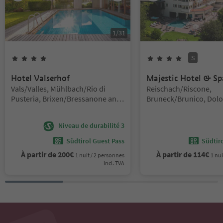
1
/
31
S
4
Étoiles
4
Étoiles
Superi
Hotel Valserhof
Majestic Hotel & Sp
Emplacement:
Emplacement:
Vals/Valles, Mühlbach/Rio di
Reischach/Riscone,
Pusteria, Brixen/Bressanone and
Bruneck/Brunico, Dol
environs
Region Kronplatz/Plan
Corones
Niveau de durabilité 3
Südtirol Guest Pass
Südtir
À partir de
200
€
À partir de
114
€
1 nuit / 2 personnes
1 nui
incl. TVA