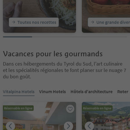
Toutes nos recettes
Une grande diver
Vacances pour les gourmands
Dans ces hébergements du Tyrol du Sud, l'art culinaire
et les spécialités régionales te font planer sur le nuage 7
du bon goût.
Vous êtes sur un curseur à onglets. Sélectionnez un onglet pour a
Vitalpina Hotels
Vinum Hotels
Hôtels d'architecture
Roter
Réservable en ligne
Réservable en ligne