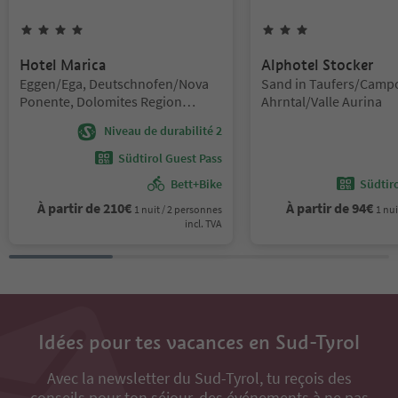
4
Étoiles
3
Étoiles
Hotel Marica
Alphotel Stocker
Emplacement:
Emplacement:
Eggen/Ega, Deutschnofen/Nova
Sand in Taufers/Campo
Ponente, Dolomites Region
Ahrntal/Valle Aurina
Eggental
Niveau de durabilité 2
Südtirol Guest Pass
Bett+Bike
Südtir
À partir de
210
€
À partir de
94
€
1 nuit / 2 personnes
1 nui
incl. TVA
Idées pour tes vacances en Sud-Tyrol
Avec la newsletter du Sud-Tyrol, tu reçois des
conseils pour ton séjour, des événements à ne pas