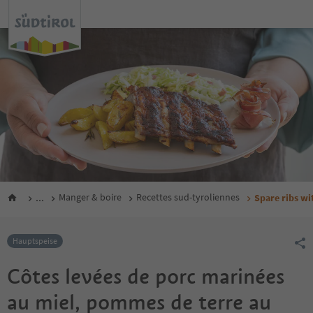
...
Manger & boire
Recettes sud-tyroliennes
Spare ribs wi
Hauptspeise
Côtes levées de porc marinées
au miel, pommes de terre au