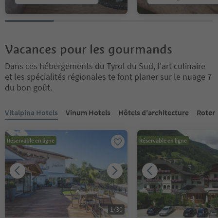
Vacances pour les gourmands
Dans ces hébergements du Tyrol du Sud, l'art culinaire
et les spécialités régionales te font planer sur le nuage 7
du bon goût.
Vous êtes sur un curseur à onglets. Sélectionnez un onglet pour a
Vitalpina Hotels
Vinum Hotels
Hôtels d'architecture
Roter
Réservable en ligne
Réservable en ligne
1
/
30