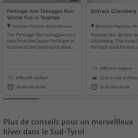
Pertinger Alm Toboggan Run:
Skitrack Gitschberg
Winter Fun in Terenten
Location:
Location:
Terenten/Terento, Brixen/Bressano
Meransen/Maranza, Mü
ne and environs
di Pusteria, Brixen/Bress
The Pertinger Alm toboggan run l
Discover the ski tour to
virons
eads from the Upper Pertinger Al
Gitschberg. The route 
m down to the parking lot above
through quiet forests, 
Nunewieser and is suitable for all
Altfasstal valley and ge
winter enthusiasts. The ascent tak
trails up to the summit.
es around 60 minutes and follows
you can enjoy wide vie
Difficulté medium
trail no. 5 through the winter land
Pfunderer Valley and t
scape. During the Christmas perio
surrounding mountains
Difficulté medium
1110 m Gain d'altitu
d, the mountain hut is open daily
tour is ideal if you want
1h:49 min durée
3h:00 min durée
and afterwards at weekends.
combine nature with a 
challenge.
Plus de conseils pour un merveilleux
hiver dans le Sud-Tyrol