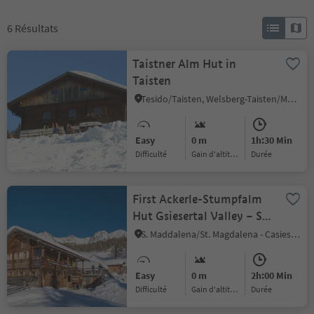
6
Résultats
Taistner Alm Hut in
Taisten
Tesido/Taisten, Welsberg-Taisten/Monguelfo-Tesido
Easy
0 m
1h:30 Min
Difficulté
Gain d'altitude
durée
First Ackerle-Stumpfalm
Hut Gsiesertal Valley – St.
Magdalena
S. Maddalena/St. Magdalena - Casies/Gsies, Gsies/Valle di Casies
Easy
0 m
2h:00 Min
Difficulté
Gain d'altitude
durée