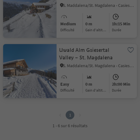
S. Maddalena/St. Magdalena - Casies/Gsies, Gsies/Valle di Casies
Medium
0 m
1h:15 Min
Difficulté
Gain d'altitude
durée
Uwald Alm Gsiesertal
Valley – St. Magdalena
S. Maddalena/St. Magdalena - Casies/Gsies, Gsies/Valle di Casies
Easy
0 m
2h:00 Min
Difficulté
Gain d'altitude
durée
1
1
1 - 6 sur 6 résultats