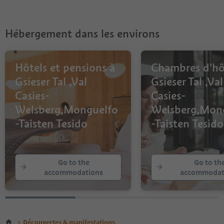
Hébergement dans les environs
Hôtels et pensions à
Chambres d'hô
Gsieser Tal ,Val
Gsieser Tal ,Val
Casies-
Casies-
Welsberg,Monguelfo
Welsberg,Mon
-Taisten Tesido
-Taisten Tesido
Go to the
Go to th
accommodations
accommodat
Découvertes & manifestations