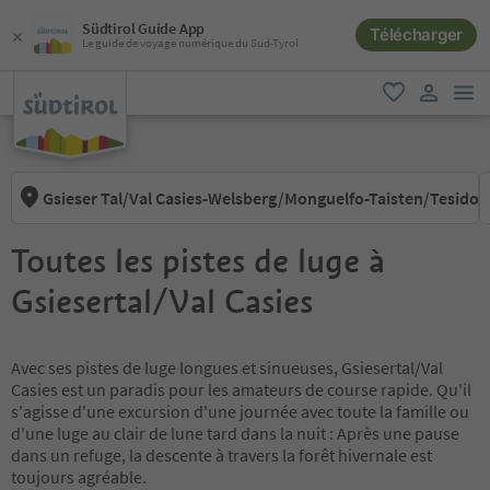
Südtirol Guide App
Télécharger
Le guide de voyage numérique du Sud-Tyrol
lie
favori
lien util
Gsieser Tal/Val Casies-Welsberg/Monguelfo-Taisten/Tesido
Toutes les pistes de luge à
Gsiesertal/Val Casies
Avec ses pistes de luge longues et sinueuses, Gsiesertal/Val
Casies est un paradis pour les amateurs de course rapide. Qu'il
s'agisse d'une excursion d'une journée avec toute la famille ou
d'une luge au clair de lune tard dans la nuit : Après une pause
dans un refuge, la descente à travers la forêt hivernale est
toujours agréable.