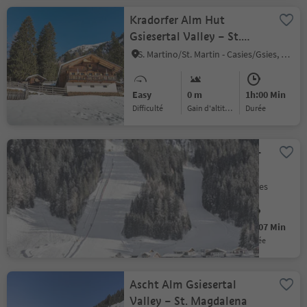
Kradorfer Alm Hut
Gsiesertal Valley – St.
Magdalena
S. Martino/St. Martin - Casies/Gsies, Gsies/Valle di Casies
Easy
0 m
1h:00 Min
Difficulté
Gain d'altitude
durée
Ski lift Gsiesertal Valley –
Pichl
Colle/Pichl, Gsies/Valle di Casies
Easy
0 m
0h:07 Min
Difficulté
Gain d'altitude
durée
Ascht Alm Gsiesertal
Valley – St. Magdalena