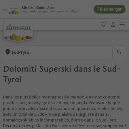
Südtirol Guide App
Télécharger
Le guide de voyage numérique du Sud-Tyrol
lie
favori
lien util
Sud-Tyrol
aucun fi
Dolomiti Superski dans le Sud-
Tyrol
Dans les plus belles montagnes du monde, on ne se contente
pas de skier, on voyage à ski. Ainsi, on peut découvrir chaque
jour de nouvelles descentes panoramiques encore plus belles,
avec un total de 1.200 km de plaisirs de la glisse dans 15
domaines skiables incomparables, dont 8 dans le Sud-Tyrol.
Découvrez des pistes de rêve avec un décor de rêve, simplement