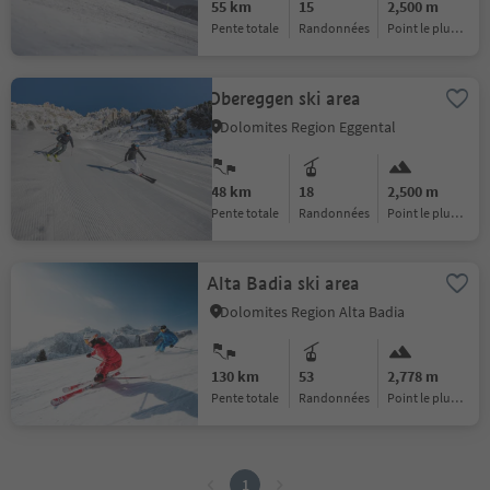
55 km
15
2,500 m
pente totale
randonnées
Point le plus haut :
Obereggen ski area
Dolomites Region Eggental
48 km
18
2,500 m
pente totale
randonnées
Point le plus haut :
Alta Badia ski area
Dolomites Region Alta Badia
130 km
53
2,778 m
pente totale
randonnées
Point le plus haut :
1
1