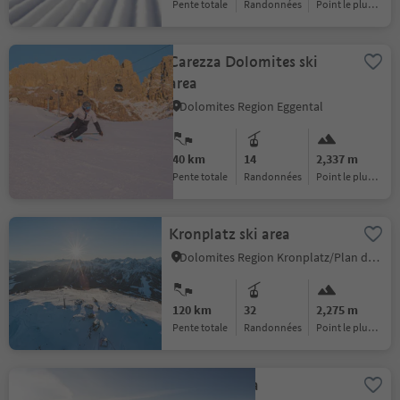
pente totale
randonnées
Point le plus haut :
Carezza Dolomites ski
area
Dolomites Region Eggental
40 km
14
2,337 m
pente totale
randonnées
Point le plus haut :
Kronplatz ski area
Dolomites Region Kronplatz/Plan de Corones
120 km
32
2,275 m
pente totale
randonnées
Point le plus haut :
Plose ski area