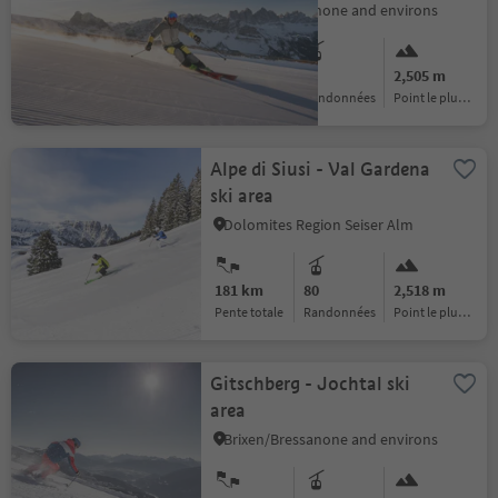
Brixen/Bressanone and environs
44 km
7
2,505 m
pente totale
randonnées
Point le plus haut :
Alpe di Siusi - Val Gardena
ski area
Dolomites Region Seiser Alm
181 km
80
2,518 m
pente totale
randonnées
Point le plus haut :
Gitschberg - Jochtal ski
area
Brixen/Bressanone and environs