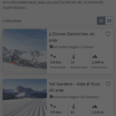
et confortablement, avec un seul forfait de ski : le Dolomiti
Superskipass.
9
Résultats
3 Zinnen Dolomiten ski
area
Dolomites Region 3 Zinnen
110 km
32
2,200 m
pente totale
randonnées
Point le plus haut :
Val Gardena - Alpe di Siusi
ski area
Dolomites Region Val Gardena
175 km
81
2,520 m