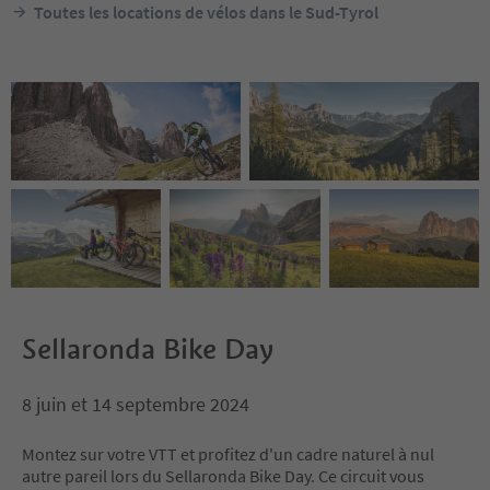
Toutes les locations de vélos dans le Sud-Tyrol
our main priorities. Whether begi
nners or advanced riders, childre
In the low season alwa
n or adults– our local guides are l
e by phone or online.
ooking forward to guide you thro
ugh myriad experiences in the Dol
omites, UNESCO World Nature He
ritage.
Sellaronda Bike Day
8 juin et 14 septembre 2024
Montez sur votre VTT et profitez d'un cadre naturel à nul
autre pareil lors du Sellaronda Bike Day. Ce circuit vous