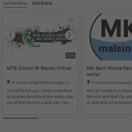
Val Gardena
Alta Badia
1
/
29
MTB School & Rental Ortisei
MK Rent Monte Pana
rental
Location:
Location:
St. Ulrich/Urtijëi/Ortisei/Urtijëi, Urtij
S.Cristina Gherdëina/St.
ëi/Ortisei, Dolomites Region Val Garde
Gröden/S.Cristina Gherdëi
The MTB School, rental and shop
Hire of modern e-moun
na
a Val Gardena, S.Crestina
is located directly at the valley stat
Bianchi and Bull for y
anta Cristina Val Gardana
ion of the Seceda cable car. The q
d, with lots of accessor
Region Val Gardena
ualified guides of the MTB School
child seats, bike traile
show you the best techniques and
askets. Child carrier b
provides you great advices on ho
d pushchairs for hire.
w to ride your bike at it’s best. Pro
fessionalism, fun and outdoor are
Summer: 10% discount