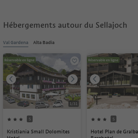
Hébergements autour du Sellajoch
Vous êtes sur un curseur à onglets. Sélectionnez un onglet pour a
Val Gardena
Alta Badia
Réservable en ligne
Réservable en ligne
1
/
31
S
S
3
Étoiles
Superior
3
Étoiles
Superior
Kristiania Small Dolomites
Hotel Plan de Gralba