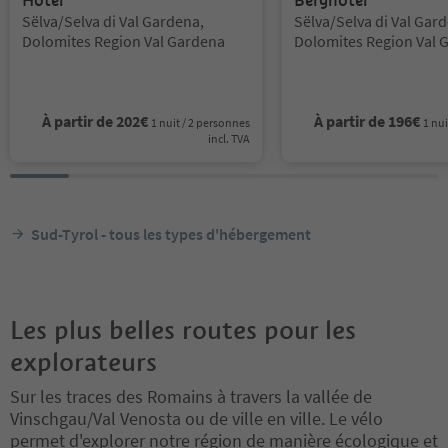
Hotel
Berghotel
Emplacement:
Emplacement:
Sëlva/Selva di Val Gardena,
Sëlva/Selva di Val Gar
Dolomites Region Val Gardena
Dolomites Region Val 
À partir de
202
€
À partir de
196
€
1 nuit / 2 personnes
1 nui
incl. TVA
Sud-Tyrol - tous les types d'hébergement
Les plus belles routes pour les
explorateurs
Sur les traces des Romains à travers la vallée de
Vinschgau/Val Venosta ou de ville en ville. Le vélo
permet d'explorer notre région de manière écologique et