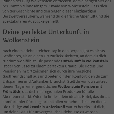
Ruinen der Burg Wolkenstein entdecken, dem einstigen Sitz des
berühmten Minnesängers Oswald von Wolkenstein. Lass dich
von der Geschichte und den Sagen dieser einzigartigen
Bergwelt verzaubern, während du die frische Alpenluft und die
spektakulären Ausblicke genießt.
Deine perfekte Unterkunft in
Wolkenstein
Nach einem erlebnisreichen Tag in den Bergen gibt es nichts
Schöneres, als an einen Ort zurückzukehren, an dem du dich
rundum wohlfühlst. Die passende
Unterkunft in Wolkenstein
ist der Schlüssel zu einem perfekten Urlaub. Die Hotels und
Pensionen im Ort zeichnen sich durch ihre herzliche
Gastfreundschaft aus und bieten dir den Komfort, den du zum
Entspannen und Auftanken brauchst. Stell dir vor, du startest
deinen Tag in einer gemütlichen
Wolkenstein Pension mit
Frühstück
, das dich mit regionalen Produkten für alle
Abenteuer stärkt. Oder du findest dein ideales Hotel, das dir als
komfortabler Rückzugsort mit allen Annehmlichkeiten dient.
Die richtige
Wolkenstein Unterkunft
wartet bereits auf dich,
um deine Basis für unvergessliche Erlebnisse zu werden.