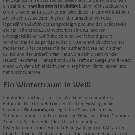
erstrahlen. In
Wolkenstein in Südtirol
, dem höchstgelegenen
Ort in Gröden auf 1.563 Metern, wird dieser Traum Wirklichkeit.
Am Talschluss gelegen, bist du hier umgeben von den
legendären Gipfeln der Langkofelgruppe und des Sellastocks,
die als Teil des UNESCO-Welterbes eine Kulisse von
unvergleichlicher Schönheit bilden. Der lebendige Ort
verbindet auf einzigartige Weise die Annehmlichkeiten eines
modernen Urlaubsortes mit der authentischen ladinischen
Kultur und der unberührten Natur, die dich direkt vor der
Haustür erwartet. Hier spürst du die Kraft der Berge und findest
einen Ort, der dich einlädt, den Alltag hinter dir zu lassen und
tief durchzuatmen.
Ein Wintertraum in Weiß
Für Wintersportbegeisterte ist Wolkenstein ein wahres
Eldorado. Der Ort bietet dir den direkten Einstieg in die
berühmte
Sellaronda
, die legendäre Skirunde um das
Sellamassiv, und somit in das riesige Skikarussell von Dolomiti
Superski. Das bedeutet für dich: schier endlose
Pistenkilometer, modernste Aufstiegsanlagen und Abfahrten
für jedes Niveau. Ob du genussvoll über sonnige Hänge carven