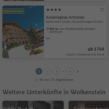
Online buchbar
Anterleghes Arthotel
Wolkenstein Gröden, Dolomitenregion Gröden
987 m
von Wolkenstein Gröden
Zentrum
ab 176€
1 Nacht / 2 Personen Inkl. MwSt.
1
2
...
1
2
3
6
3
4
1 - 30 von 171 Ergebnissen
5
6
Weitere Unterkünfte in Wolkenstein