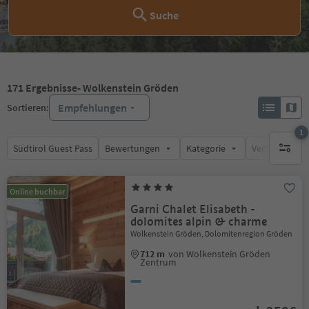
Suche
171
Ergebnisse
- Wolkenstein Gröden
Empfehlungen
Sortieren:
1
Südtirol Guest Pass
Bewertungen
Kategorie
Verpflegungsa
1 aktive
Online buchbar
Garni Chalet Elisabeth -
dolomites alpin & charme
Wolkenstein Gröden, Dolomitenregion Gröden
712 m
von Wolkenstein Gröden
Zentrum