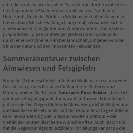
oder dich auf anspruchsvollen Pisten herausfordern möchtest –
hier beginnt dein Skiabenteuer direkt vor der Tür deiner
Unterkunft. Doch der Winter in Wolkenstein hat noch mehr zu
bieten. Das idyllische Vallunga (Langental) verwandelt sich in
ein Paradies für Langläufer und Winterwanderer. Auf bestens
präparierten Loipen und Wegen gleitest oder spazierst du
durch eine verschneite Märchenlandschaft, umgeben von der
Stille der Natur und den imposanten Felswänden.
Sommerabenteuer zwischen
Almwiesen und Felsgipfeln
Wenn der Schnee schmilzt, offenbart Wolkenstein sein zweites
Gesicht: ein grünes Paradies für Wanderer, Kletterer und
Mountainbiker. Als Tor zum
Naturpark Puez-Geisler
ist der Ort
der ideale Ausgangspunkt für unzählige Touren. Erkunde auf
gut markierten Wegen blühende Almwiesen, dichte Wälder und
die faszinierende Felslandschaft der Dolomiten. Ob gemütliche
Familienwanderung oder anspruchsvolle Gipfeltour – die
Vielfalt der Routen lässt keine Wünsche offen. Auch historisch
hat die Gegend einiges zu erzählen: Im Vallunga kannst du die