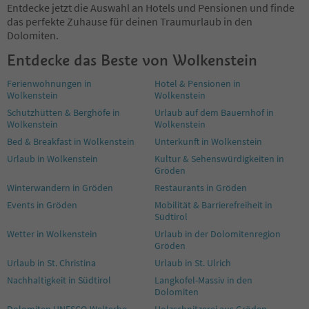
Entdecke jetzt die Auswahl an Hotels und Pensionen und finde
das perfekte Zuhause für deinen Traumurlaub in den
Dolomiten.
Entdecke das Beste von Wolkenstein
Ferienwohnungen in
Hotel & Pensionen in
Wolkenstein
Wolkenstein
Schutzhütten & Berghöfe in
Urlaub auf dem Bauernhof in
Wolkenstein
Wolkenstein
Bed & Breakfast in Wolkenstein
Unterkunft in Wolkenstein
Urlaub in Wolkenstein
Kultur & Sehenswürdigkeiten in
Gröden
Winterwandern in Gröden
Restaurants in Gröden
Events in Gröden
Mobilität & Barrierefreiheit in
Südtirol
Wetter in Wolkenstein
Urlaub in der Dolomitenregion
Gröden
Urlaub in St. Christina
Urlaub in St. Ulrich
Nachhaltigkeit in Südtirol
Langkofel-Massiv in den
Dolomiten
Dolomiten UNESCO-Welterbe
Holzschnitzerei aus Gröden