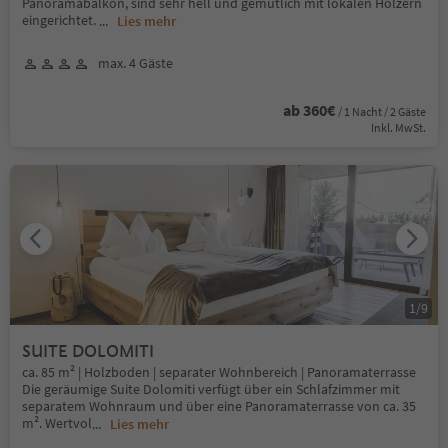
Panoramabalkon, sind sehr hell und gemütlich mit lokalen Hölzern
eingerichtet.
...
Lies mehr
max. 4 Gäste
ab 360€
/ 1 Nacht / 2 Gäste
Inkl. MwSt.
1
/
9
SUITE DOLOMITI
ca. 85 m² | Holzboden | separater Wohnbereich | Panoramaterrasse
Die geräumige Suite Dolomiti verfügt über ein Schlafzimmer mit
separatem Wohnraum und über eine Panoramaterrasse von ca. 35
m². Wertvol
...
Lies mehr