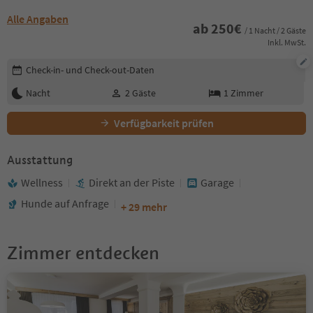
Alle Angaben
ab
250
€
/ 1 Nacht / 2 Gäste
Inkl. MwSt.
Buchungsdetails bearbeiten
Check-in- und Check-out-Daten
Nacht
2
Gäste
1
Zimmer
Verfügbarkeit prüfen
Ausstattung
Wellness
Direkt an der Piste
Garage
Hunde auf Anfrage
+ 29 mehr
Zimmer entdecken