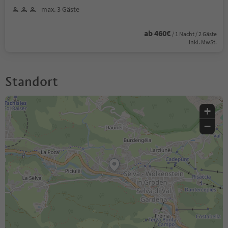
max. 3 Gäste
ab 460€
/ 1 Nacht / 2 Gäste
Inkl. MwSt.
Standort
+
−