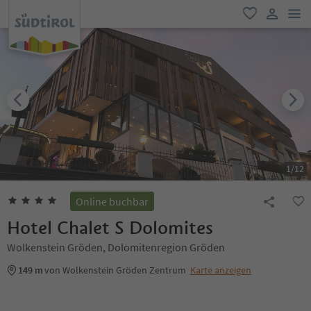
men
favorit
user lin
1
/
12
Online buchbar
Hotel Chalet S Dolomites
Wolkenstein Gröden, Dolomitenregion Gröden
149 m
von Wolkenstein Gröden Zentrum
Karte anzeigen