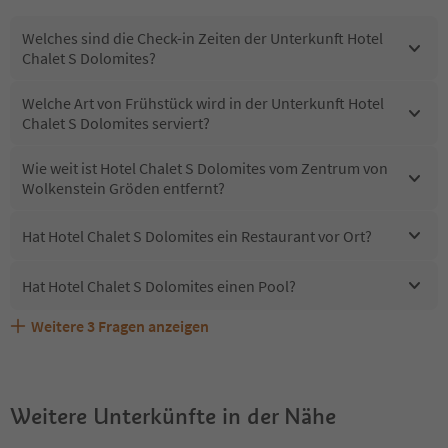
Welches sind die Check-in Zeiten der Unterkunft Hotel
Chalet S Dolomites?
Welche Art von Frühstück wird in der Unterkunft Hotel
Chalet S Dolomites serviert?
Wie weit ist Hotel Chalet S Dolomites vom Zentrum von
Wolkenstein Gröden entfernt?
Hat Hotel Chalet S Dolomites ein Restaurant vor Ort?
Hat Hotel Chalet S Dolomites einen Pool?
Weitere
3
Fragen anzeigen
Sind Haustiere in der Unterkunft Hotel Chalet S
Erhalten die Gäste von Hotel Chalet S Dolomites einen
Welche Services bietet Hotel Chalet S Dolomites?
Dolomites erlaubt?
Südtirol Guestpass?
Weitere Unterkünfte in der Nähe