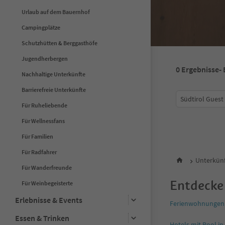
Urlaub auf dem Bauernhof
Campingplätze
Schutzhütten & Berggasthöfe
Jugendherbergen
0
Ergebnisse
-
Nachhaltige Unterkünfte
Barrierefreie Unterkünfte
Südtirol Guest
Für Ruheliebende
Für Wellnessfans
Für Familien
Für Radfahrer
Unterkünf
Für Wanderfreunde
Entdecke
Für Weinbegeisterte
Erlebnisse & Events
Ferienwohnungen 
Essen & Trinken
Hotels mit Pool i