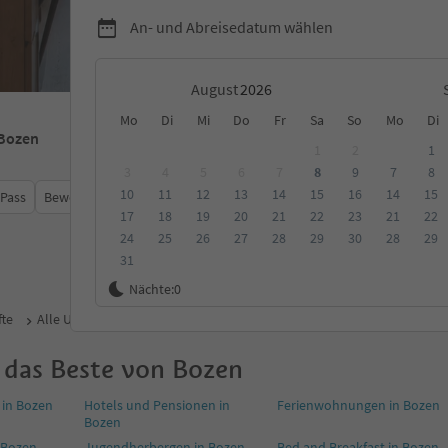
An- und Abreisedatum wählen
August
Mo
Di
Mi
Do
Fr
Sa
So
Mo
Di
 Bozen
1
2
1
3
4
5
6
7
8
9
7
8
10
11
12
13
14
15
16
14
15
 Pass
Bewertungen
Kategorie
Verpflegungsart
Nachhalti
17
18
19
20
21
22
23
21
22
24
25
26
27
28
29
30
28
29
31
Nächte:
0
te
Alle Unterkünfte in Bozen
Alle Bauernhöfe in Bozen
Haustiere
 das Beste von Bozen
in Bozen
Hotels und Pensionen in
Ferienwohnungen in Bozen
Bozen
n Bozen
Jugendherbergen in Bozen
Bed and Breakfast in Bozen