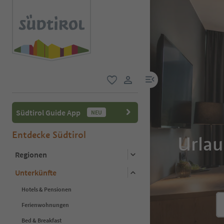
menu link
favorit
user link
Südtirol Guide App
NEU
Entdecke Südtirol
Urlau
Regionen
Unterkünfte
Hotels & Pensionen
Ferienwohnungen
Bed & Breakfast