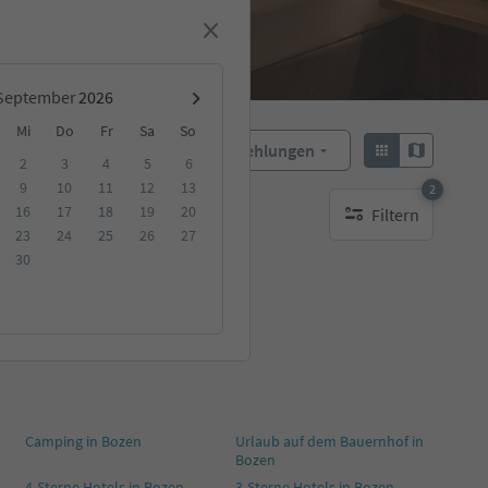
September
Mi
Do
Fr
Sa
So
Empfehlungen
Sortieren:
2
3
4
5
6
9
10
11
12
13
2
16
17
18
19
20
Filtern
ge Unterkunft
aktive Filter
23
24
25
26
27
30
 erlaubt
Camping in Bozen
Urlaub auf dem Bauernhof in
Bozen
4-Sterne Hotels in Bozen
3-Sterne Hotels in Bozen