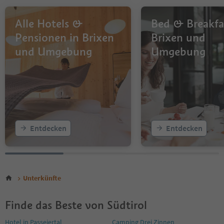
14
15
16
Alle Hotels &
Bed & Breakfa
Pensionen in Brixen
Brixen und
und Umgebung
Umgebung
Entdecken
Entdecken
Unterkünfte
Finde das Beste von Südtirol
Hotel in Passeiertal
Camping Drei Zinnen