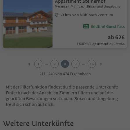
Appartment Steinerhof
Meransen, Mühlbach, Brixen und Umgebung
1.3 km
von Mühlbach Zentrum
Südtirol Guest Pass
ab 62€
1 Nacht / 1 Apartment Inkl. MwSt.
1
2
...
...
1
7
8
9
16
3
4
211 - 240 von 474 Ergebnissen
5
6
Mit der Filterfunktion findest du die passende Unterkunft:
7
Einfach nach der Anzahl an Zimmern filtern und auf die
8
geprüften Bewertungen vertrauen. Brixen und Umgebung
9
freut sich schon auf dich.
10
11
12
Weitere Unterkünfte
13