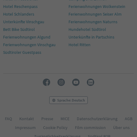
Hotel Reschenpass
Ferienwohnungen Wolkenstein
Hotel Schlanders
Ferienwohnungen Seiser Alm
Unterkünfte Vinschgau
Ferienwohnungen Naturns
Bett Bike Südtirol
Hundehotel Südtirol
Ferienwohnungen Algund
Unterkünfte in Partschins
Ferienwohnungen Vinschgau
Hotel Ritten
Südtiroler Guestpass
Sprache: Deutsch
FAQ
Kontakt
Presse
MICE
Datenschutzerklärung
AGB
Impressum
Cookie Policy
Film commission
Über uns
Zugänglichkeitserklärung
Südtirol B2B