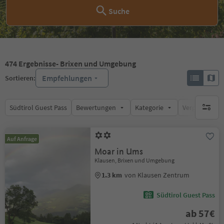
Suche
474
Ergebnisse
- Brixen und Umgebung
Empfehlungen
Sortieren:
Südtirol Guest Pass
Bewertungen
Kategorie
Verpflegungsa
keine ak
Auf Anfrage
Moar in Ums
Klausen, Brixen und Umgebung
1.3 km
von Klausen Zentrum
Südtirol Guest Pass
ab 57€