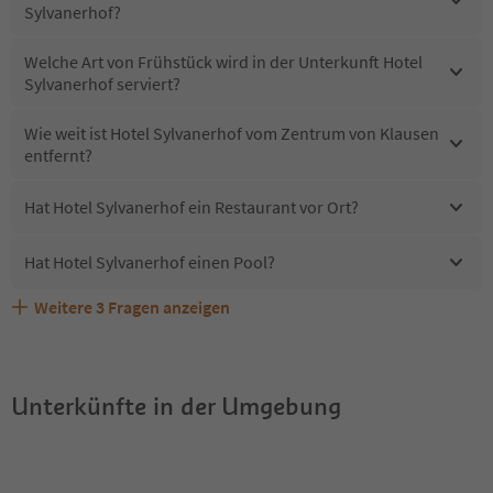
Sylvanerhof?
Welche Art von Frühstück wird in der Unterkunft Hotel
Sylvanerhof serviert?
Wie weit ist Hotel Sylvanerhof vom Zentrum von Klausen
entfernt?
Hat Hotel Sylvanerhof ein Restaurant vor Ort?
Hat Hotel Sylvanerhof einen Pool?
Weitere
3
Fragen anzeigen
Sind Haustiere in der Unterkunft Hotel Sylvanerhof
Erhalten die Gäste von Hotel Sylvanerhof einen Südtirol
Welche Services bietet Hotel Sylvanerhof?
erlaubt?
Guestpass?
Unterkünfte in der Umgebung