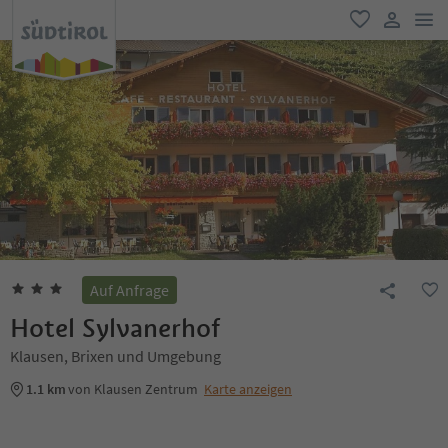
men
favorit
user lin
Auf Anfrage
Hotel Sylvanerhof
Klausen, Brixen und Umgebung
1.1 km
von Klausen Zentrum
Karte anzeigen