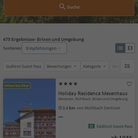
Suche
475
Ergebnisse
- Brixen und Umgebung
Empfehlungen
Sortieren:
Südtirol Guest Pass
Bewertungen
Kategorie
Verpflegungsa
keine ak
Online buchbar
Holiday Residence Mesenhaus
Meransen, Mühlbach, Brixen und Umgebung
2.1 km
von Mühlbach Zentrum
Südtirol Guest Pass
ab 104€