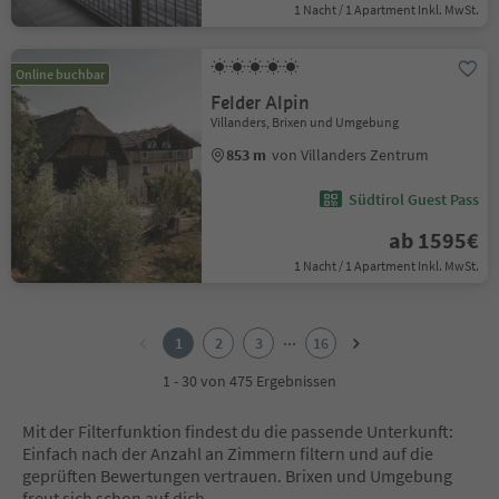
1 Nacht / 1 Apartment Inkl. MwSt.
Online buchbar
Felder Alpin
Villanders, Brixen und Umgebung
853 m
von Villanders Zentrum
Südtirol Guest Pass
ab 1595€
1 Nacht / 1 Apartment Inkl. MwSt.
1
2
...
1
2
3
16
3
4
1 - 30 von 475 Ergebnissen
5
6
Mit der Filterfunktion findest du die passende Unterkunft:
7
Einfach nach der Anzahl an Zimmern filtern und auf die
8
geprüften Bewertungen vertrauen. Brixen und Umgebung
9
freut sich schon auf dich.