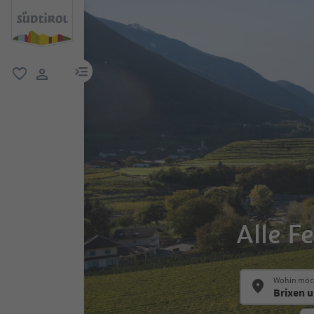
menu link
favorit
user link
Alle F
Wohin möch