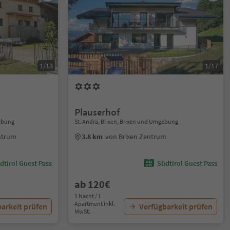
1/13
1/17
Plauserhof
gebung
St. Andrä, Brixen, Brixen und Umgebung
ntrum
3.8 km
von Brixen Zentrum
dtirol Guest Pass
Südtirol Guest Pass
ab 120€
1 Nacht / 1
Apartment Inkl.
arkeit prüfen
Verfügbarkeit prüfen
MwSt.