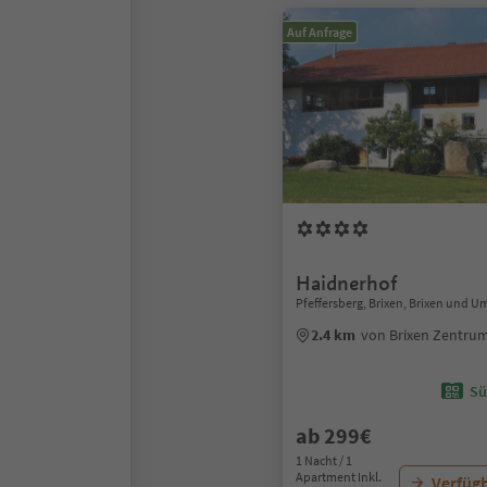
Auf Anfrage
Haidnerhof
Pfeffersberg, Brixen, Brixen und 
2.4 km
von Brixen Zentru
Sü
ab 299€
1 Nacht / 1
Apartment Inkl.
Verfügb