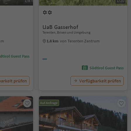
1/8
1/20
UaB Gasserhof
Terenten, Brixen und Umgebung
rum
1.8 km
von Terenten Zentrum
dtirol Guest Pass
Südtirol Guest Pass
arkeit prüfen
Verfügbarkeit prüfen
Auf Anfrage