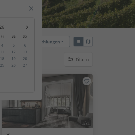
Fr
Sa
So
Empfehlungen
Sortieren:
4
5
6
11
12
13
18
19
20
Filtern
keine aktiven Filte
25
26
27
Auf Anfrage
1/21