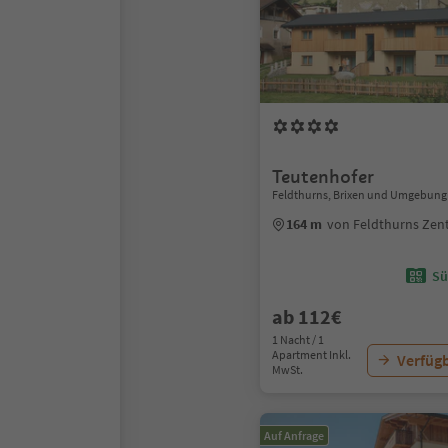
Teutenhofer
Feldthurns, Brixen und Umgebung
164 m
von Feldthurns Ze
Sü
ab 112€
1 Nacht / 1
Apartment Inkl.
Verfügb
MwSt.
Auf Anfrage