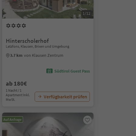
1/12
Hinterscholerhof
Latzfons, Klausen, Brixen und Umgebung
3.7 km
von Klausen Zentrum
Südtirol Guest Pass
ab 180€
1 Nacht / 1
Apartment Inkl.
Verfügbarkeit prüfen
MwSt.
Auf Anfrage