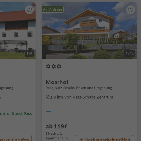
Auf Anfrage
1/6
1/24
Moarhof
Umgebung
Raas, Natz-Schabs, Brixen und Umgebung
m
1.8 km
von Natz-Schabs Zentrum
dtirol Guest Pass
ab 119€
1 Nacht / 1
Apartment Inkl.
arkeit prüfen
Verfügbarkeit prüfen