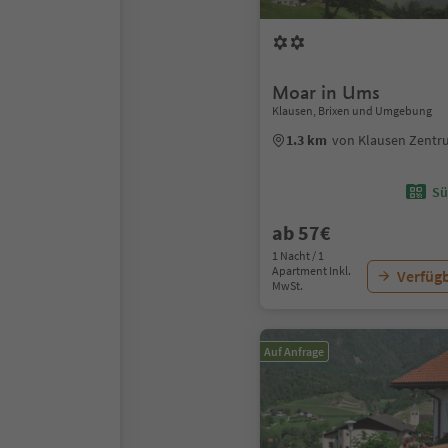
Moar in Ums
Klausen, Brixen und Umgebung
1.3 km
von Klausen Zent
Sü
ab 57€
1 Nacht / 1
Apartment Inkl.
Verfügb
MwSt.
Auf Anfrage