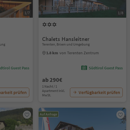
1/7
1/8
Chalets Hansleitner
bung
Terenten, Brixen und Umgebung
m
1.8 km
von Terenten Zentrum
dtirol Guest Pass
Südtirol Guest Pass
ab 290€
1 Nacht / 1
Apartment Inkl.
arkeit prüfen
Verfügbarkeit prüfen
MwSt.
Auf Anfrage