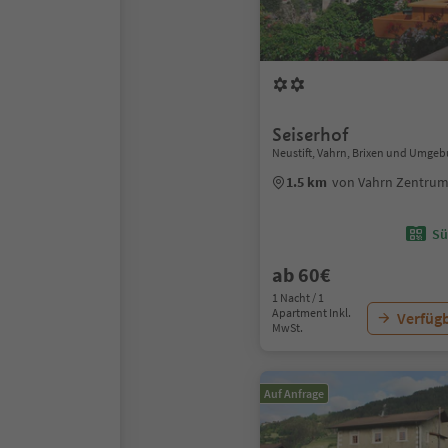
Seiserhof
Neustift, Vahrn, Brixen und Umge
1.5 km
von Vahrn Zentru
Sü
ab 60€
1 Nacht / 1
Apartment Inkl.
Verfügb
MwSt.
Auf Anfrage