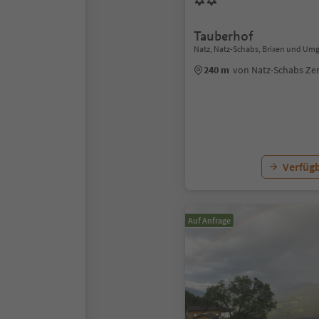
Tauberhof
Natz, Natz-Schabs, Brixen und U
240 m
von Natz-Schabs Z
Verfügb
Auf Anfrage