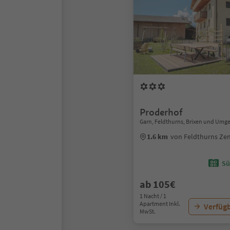
Proderhof
Garn, Feldthurns, Brixen und Um
1.6 km
von Feldthurns Ze
Sü
ab 105€
1 Nacht / 1
Apartment Inkl.
Verfügb
MwSt.