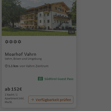
1/6
Moarhof Vahrn
Vahrn, Brixen und Umgebung
1.1 km
von Vahrn Zentrum
Südtirol Guest Pass
ab 152€
1 Nacht / 1
Apartment Inkl.
Verfügbarkeit prüfen
MwSt.