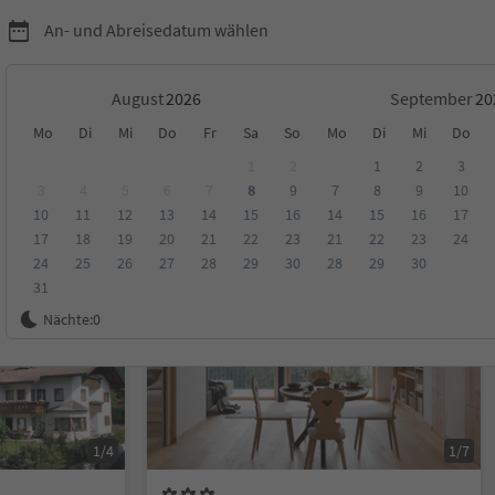
An- und Abreisedatum wählen
August
September
Mo
Di
Mi
Do
Fr
Sa
So
Mo
Di
Mi
Do
d Umgebung
1
2
1
2
3
3
4
5
6
7
8
9
7
8
9
10
10
11
12
13
14
15
16
14
15
16
17
ungen
Kategorie
Verpflegungsart
Nachhaltige Unterkunft
17
18
19
20
21
22
23
21
22
23
24
24
25
26
27
28
29
30
28
29
30
31
Auf Anfrage
Nächte:
0
1/4
1/7