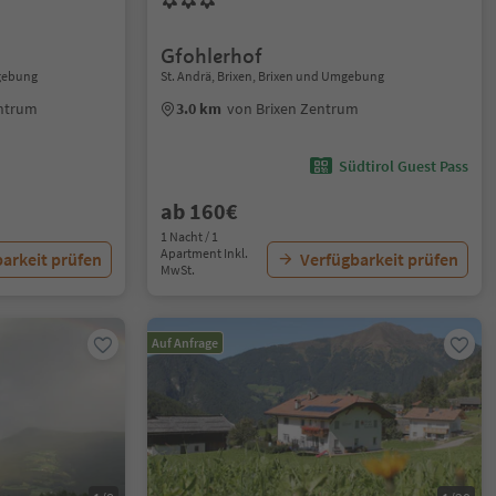
Gfohlerhof
mgebung
St. Andrä, Brixen, Brixen und Umgebung
entrum
3.0 km
von Brixen Zentrum
Südtirol Guest Pass
ab 160€
1 Nacht / 1
Apartment Inkl.
arkeit prüfen
Verfügbarkeit prüfen
MwSt.
Auf Anfrage