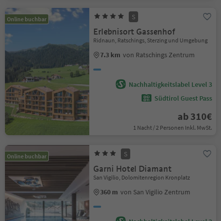
S
Online buchbar
Erlebnisort Gassenhof
Ridnaun, Ratschings, Sterzing und Umgebung
7.3 km
von Ratschings Zentrum
Nachhaltigkeitslabel Level 3
Südtirol Guest Pass
ab 310€
1 Nacht / 2 Personen Inkl. MwSt.
S
Online buchbar
Garni Hotel Diamant
San Vigilio, Dolomitenregion Kronplatz
360 m
von San Vigilio Zentrum