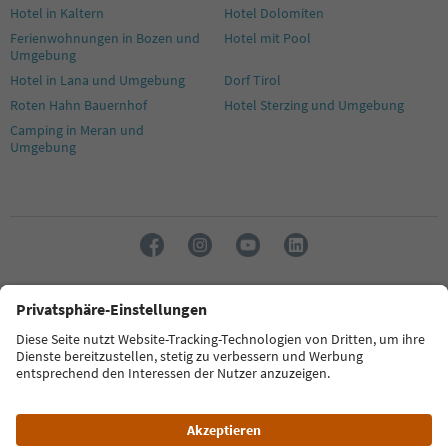
Hotel in Kaltern
Hotel Dolomiten
Ferienwohnungen in Bozen und
Hotel mit Pool
Umgebung
Hotel in Lana und Umgebung
Dorf Tirol
Roten Hahn Bauernhof
Hotel Sterzing und Umgebung
Camping in Meran und
Umgebung
Sprache: Deutsch
FAQ
Kontakt
Presse
MICE
Datenschutzerklärung
AGB
Impressum
Cookie Policy
Film commission
Über uns
Zugänglichkeitserklärung
Südtirol B2B