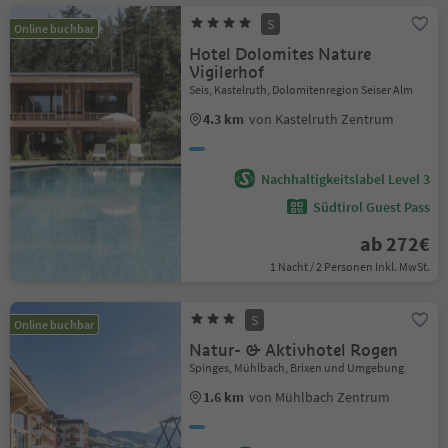
S
Online buchbar
Hotel Dolomites Nature
Vigilerhof
Seis, Kastelruth, Dolomitenregion Seiser Alm
4.3 km
von Kastelruth Zentrum
Nachhaltigkeitslabel Level 3
Südtirol Guest Pass
ab 272€
1 Nacht / 2 Personen Inkl. MwSt.
S
Online buchbar
Natur- & Aktivhotel Rogen
Spinges, Mühlbach, Brixen und Umgebung
1.6 km
von Mühlbach Zentrum