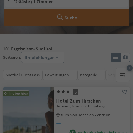
2 Gäste / 1 Zimmer
Suche
101
Ergebnisse
- Südtirol
Empfehlungen
Sortieren:
1
Südtirol Guest Pass
Bewertungen
Kategorie
Verpflegungsa
1 aktive
S
Online buchbar
Hotel Zum Hirschen
Jenesien, Bozen und Umgebung
70 m
von Jenesien Zentrum
Nachhaltigkeitslabel Level 3