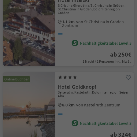
Hotel Interski
S.Cristina Gherdëina/St.Christina in Gröden,
St.Christina in Gröden, Dolomitenregion
Gröden
1.1 km
von St.Christina in Gröden
Zentrum
Nachhaltigkeitslabel Level 3
ab 250€
1 Nacht / 2 Personen Inkl. MwSt.
Online buchbar
Hotel Goldknopf
Seiseralm, Kastelruth, Dolomitenregion Seiser
Alm
8.0 km
von Kastelruth Zentrum
Nachhaltigkeitslabel Level 3
ab 324€