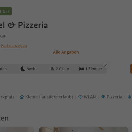
chbar
l & Pizzeria
hgau
Karte anzeigen
Alle Angaben
aten
Nacht
2
Gäste
1
Zimmer
arkplatz
Kleine Haustiere erlaubt
WLAN
Pizzeria
ken