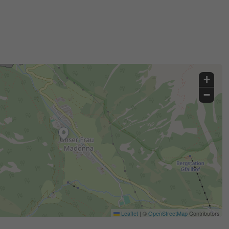
+
−
Leaflet
|
©
OpenStreetMap
Contributors