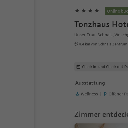
Online bu
Tonzhaus Hote
Unser Frau, Schnals, Vinsc
4.4 km
von Schnals Zentrum
Buchungsdetails bearbeiten
Check-in- und Check-out-D
Ausstattung
Wellness
Offener P
Zimmer entdec