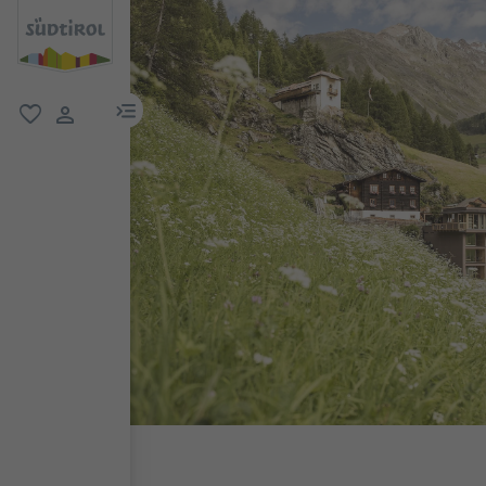
menu link
favorit
user link