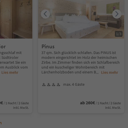
1
/
3
ior
Pinus
ngsschlaf mit
37 qm. Sich glücklich schlafen. Das PINUS ist
 Südtiroler
modern eingerichtet im Holz der heimischen
 erwartet Sie ein
Zirbe. Im Zimmer finden sich ein Schlafbereich
rem Ausblick vom
und ein kuscheliger Wohnbereich mit
Lärchenholzboden und einem B
.
Lies mehr
...
Lies mehr
max. 4 Gäste
0€
ab 260€
/ 1 Nacht / 2 Gäste
/ 1 Nacht / 2 Gäste
Inkl. MwSt.
Inkl. MwSt.
n