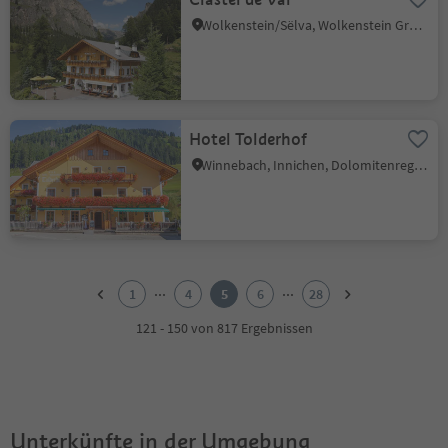
Wolkenstein/Sëlva, Wolkenstein Gröden, Dolomitenregion Gröden
Hotel Tolderhof
Winnebach, Innichen, Dolomitenregion 3 Zinnen
1
2
...
...
1
4
5
6
28
3
4
121 - 150 von 817 Ergebnissen
5
6
7
8
9
Unterkünfte in der Umgebung
10