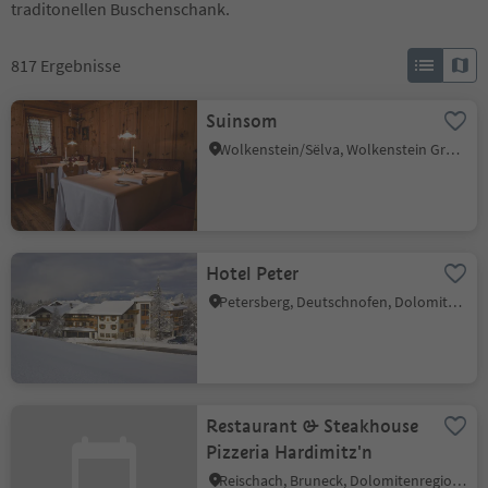
traditonellen Buschenschank.
817
Ergebnisse
Suinsom
Wolkenstein/Sëlva, Wolkenstein Gröden, Dolomitenregion Gröden
Hotel Peter
Petersberg, Deutschnofen, Dolomitenregion Eggental
Restaurant & Steakhouse
Pizzeria Hardimitz'n
Reischach, Bruneck, Dolomitenregion Kronplatz