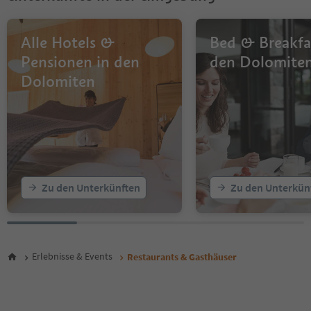
11
12
13
Alle Hotels &
Bed & Breakfa
14
Pensionen in den
den Dolomite
15
Dolomiten
16
17
18
19
20
21
22
23
Zu den Unterkünften
Zu den Unterkün
24
25
26
27
28
Erlebnisse & Events
Restaurants & Gasthäuser