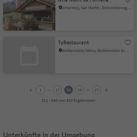
Untermoj, San Martin, Dolomitenregion Kronplatz
TyRestaurant
Wolkenstein/Sëlva, Wolkenstein Gröden, Dolomitenregion Gröden
1
2
...
...
1
17
18
19
27
3
4
511 - 540 von 810 Ergebnissen
5
6
7
8
9
Unterkünfte in der Umgebung
10