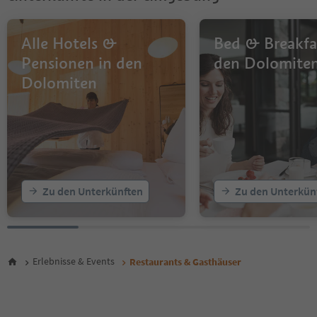
11
12
13
Alle Hotels &
Bed & Breakfa
14
Pensionen in den
den Dolomite
15
Dolomiten
16
17
18
19
20
21
22
23
Zu den Unterkünften
Zu den Unterkün
24
25
26
27
Erlebnisse & Events
Restaurants & Gasthäuser