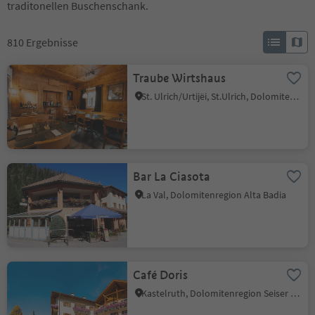
traditonellen Buschenschank.
810
Ergebnisse
Traube Wirtshaus
St. Ulrich/Urtijëi, St.Ulrich, Dolomitenregion Gröden
Bar La Ciasota
La Val, Dolomitenregion Alta Badia
Café Doris
Kastelruth, Dolomitenregion Seiser Alm