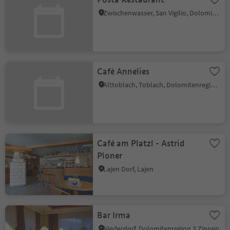
Zwischenwasser, San Vigilio, Dolomitenregion Kronplatz
Cafè Annelies
Alttoblach, Toblach, Dolomitenregion 3 Zinnen
Café am Platzl - Astrid
Ploner
Lajen Dorf, Lajen
Bar Irma
Niederdorf, Dolomitenregion 3 Zinnen