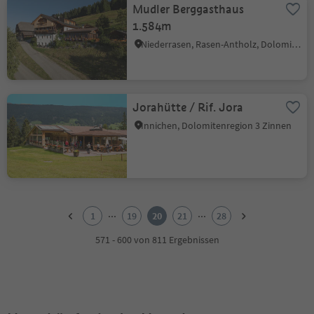
Mudler Berggasthaus
1.584m
Niederrasen, Rasen-Antholz, Dolomitenregion Kronplatz
Jorahütte / Rif. Jora
Innichen, Dolomitenregion 3 Zinnen
1
2
...
...
1
19
20
21
28
3
4
571 - 600 von 811 Ergebnissen
5
6
7
8
9