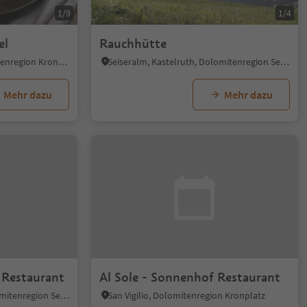
1/9
1/4
el
Rauchhütte
St. Sigmund, Kiens, Dolomitenregion Kronplatz
Seiseralm, Kastelruth, Dolomitenregion Seiser Alm
Mehr dazu
Mehr dazu
d Restaurant
Al Sole - Sonnenhof Restaurant
Seiseralm, Kastelruth, Dolomitenregion Seiser Alm
San Vigilio, Dolomitenregion Kronplatz