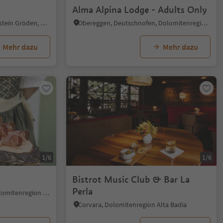
Alma Alpina Lodge - Adults Only
Wolkenstein/Sëlva, Wolkenstein Gröden, Dolomitenregion Gröden
Obereggen, Deutschnofen, Dolomitenregion Eggental
Mehr dazu
Mehr dazu
1/6
1/6
Bistrot Music Club & Bar La
Perla
Bruneck Stadt, Bruneck, Dolomitenregion Kronplatz
Corvara, Dolomitenregion Alta Badia