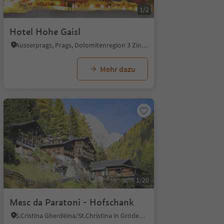
1/2
Hotel Hohe Gaisl
Ausserprags, Prags, Dolomitenregion 3 Zinnen
Mehr dazu
1/20
Mesc da Paratoni - Hofschank
S.Cristina Gherdëina/St.Christina in Gröden, St.Christina in Gröden, Dolomitenregion Gröden