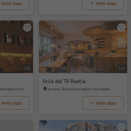
Mehr dazu
Mehr dazu
1/6
1/3
Stüa dal Tê Raetia
Reischach, Bruneck, Dolomitenregion Kronplatz
Corvara, Dolomitenregion Alta Badia
Mehr dazu
Mehr dazu