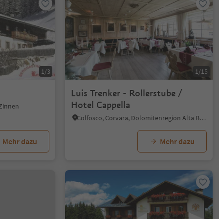
1/3
1/15
Luis Trenker - Rollerstube /
Hotel Cappella
 Zinnen
Colfosco, Corvara, Dolomitenregion Alta Badia
Mehr dazu
Mehr dazu