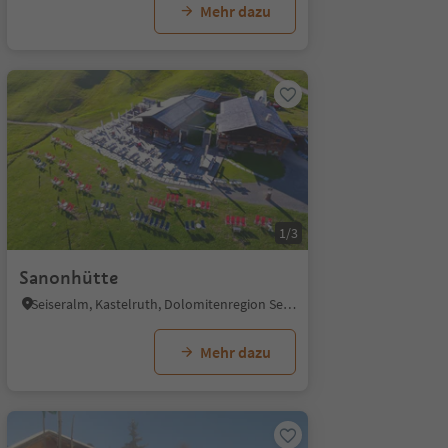
Mehr dazu
1/3
Sanonhütte
Seiseralm, Kastelruth, Dolomitenregion Seiser Alm
Mehr dazu