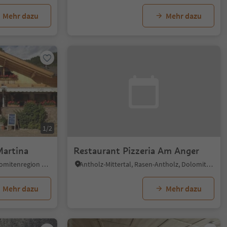
Mehr dazu
Mehr dazu
1/2
Martina
Restaurant Pizzeria Am Anger
Moos in Sexten, Sexten, Dolomitenregion 3 Zinnen
Antholz-Mittertal, Rasen-Antholz, Dolomitenregion Kronplatz
Mehr dazu
Mehr dazu