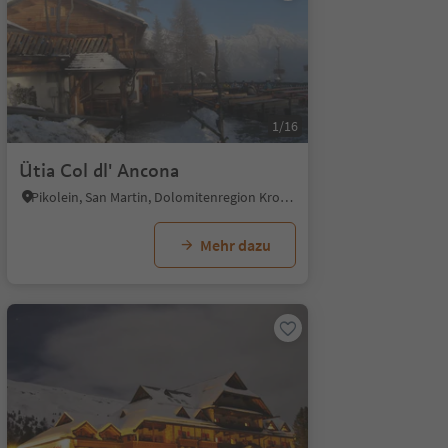
1/16
Ütia Col dl' Ancona
Pikolein, San Martin, Dolomitenregion Kronplatz
Mehr dazu