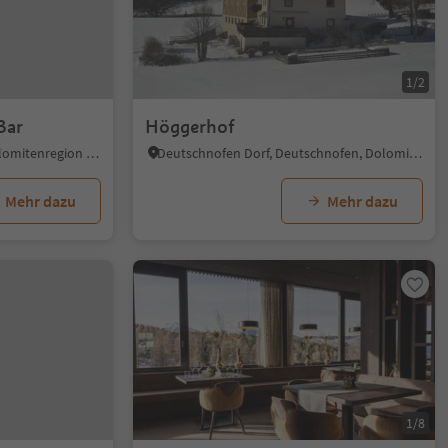
1/2
Bar
Höggerhof
Bruneck Stadt, Bruneck, Dolomitenregion Kronplatz
Deutschnofen Dorf, Deutschnofen, Dolomitenregion Eggental
Mehr dazu
Mehr dazu
1/8