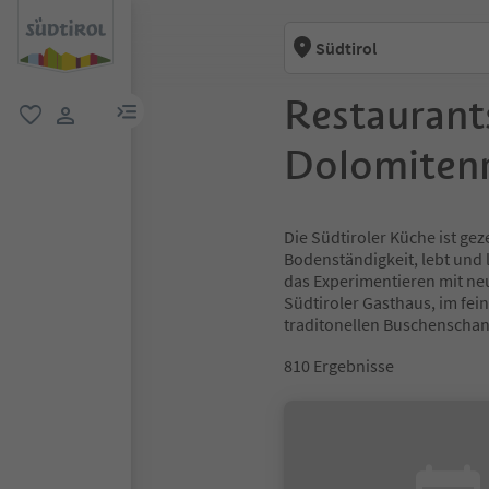
Südtirol
Restaurant
menu link
favorit
user link
Dolomiten
Die Südtiroler Küche ist gez
Bodenständigkeit, lebt und l
das Experimentieren mit neu
Südtiroler Gasthaus, im fei
traditonellen Buschenscha
810
Ergebnisse