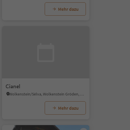
Mehr dazu
Cianel
Wolkenstein/Sëlva, Wolkenstein Gröden, Dolomitenregion Gröden
Mehr dazu