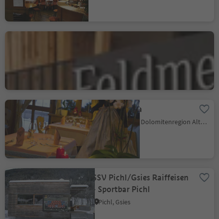
Hotel B&B Bar
Feldmessner
Reischach, Bruneck, Dolomitenregion Kronplatz
Hotel Ladinia
La Villa, Badia, Dolomitenregion Alta Badia
SSV Pichl/Gsies Raiffeisen
- Sportbar Pichl
Pichl, Gsies