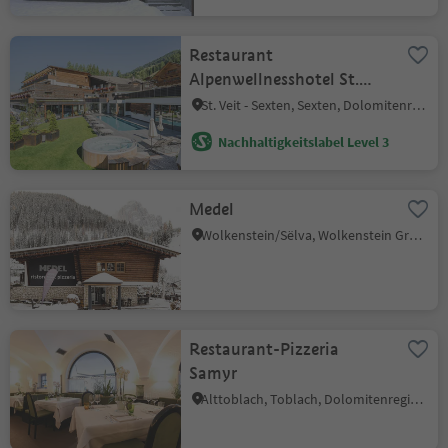
Restaurant
Alpenwellnesshotel St.
Veit
St. Veit - Sexten, Sexten, Dolomitenregion 3 Zinnen
Nachhaltigkeitslabel Level 3
Medel
Wolkenstein/Sëlva, Wolkenstein Gröden, Dolomitenregion Gröden
Restaurant-Pizzeria
Samyr
Alttoblach, Toblach, Dolomitenregion 3 Zinnen