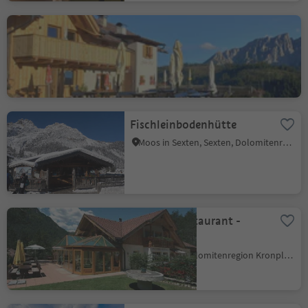
Hofschank Jocherhof
Welschnofen, Dolomitenregion Eggental
Fischleinbodenhütte
Moos in Sexten, Sexten, Dolomitenregion 3 Zinnen
Arnold's Restaurant -
Pizzeria
San Vigilio, Dolomitenregion Kronplatz