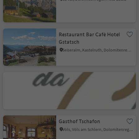
Restaurant Bar Cafè Hotel
Gstatsch
Seiseralm, Kastelruth, Dolomitenregion Seiser Alm
Ustaria Da Checco
St. Ulrich/Urtijëi, St.Ulrich, Dolomitenregion Gröden
Gasthof Tschafon
Völs, Völs am Schlern, Dolomitenregion Seiser Alm