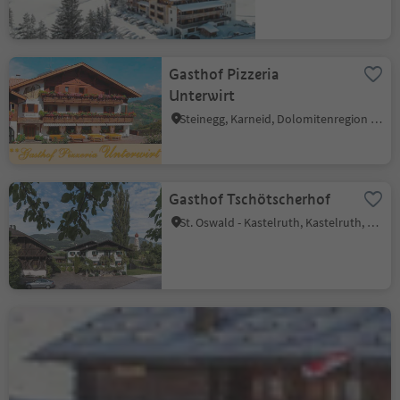
Gasthof Pizzeria
Unterwirt
Steinegg, Karneid, Dolomitenregion Eggental
Gasthof Tschötscherhof
St. Oswald - Kastelruth, Kastelruth, Dolomitenregion Seiser Alm
Tschötsch Alm
Seiseralm, Kastelruth, Dolomitenregion Seiser Alm