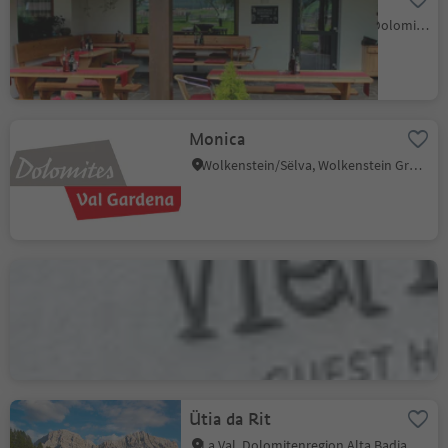
Niederrasen, Rasen-Antholz, Dolomitenregion Kronplatz
Monica
Wolkenstein/Sëlva, Wolkenstein Gröden, Dolomitenregion Gröden
Restaurant Pizzeria Viel
Nois
St. Peter - Villnöss, Villnöss, Dolomitenregion Lüsen Villnöss
Ütia da Rit
La Val, Dolomitenregion Alta Badia