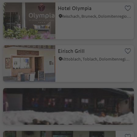
Hotel Olympia
Reischach, Bruneck, Dolomitenregion Kronplatz
Eirisch Grill
Alttoblach, Toblach, Dolomitenregion 3 Zinnen
Baita Gardoné – The
Mountain Riviera
Obereggen, Deutschnofen, Dolomitenregion Eggental
Pizzeria Willi