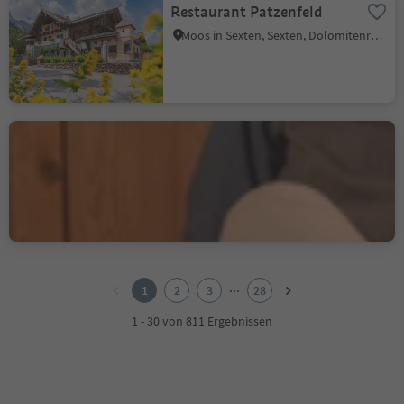
Restaurant Patzenfeld
Moos in Sexten, Sexten, Dolomitenregion 3 Zinnen
Hotel & Südtiroler
Gasthaus Gassenwirt
Kiens, Dolomitenregion Kronplatz
Nachhaltigkeitslabel Level 2
1
2
...
1
2
3
28
3
4
1 - 30 von 811 Ergebnissen
5
6
7
8