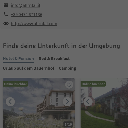
info@ahrntal.it
+39 0474 671136
http://www.ahrntal.com
Finde deine Unterkunft in der Umgebung
Hotel & Pension
Bed & Breakfast
Urlaub auf dem Bauernhof
Camping
Online buchbar
Online buchbar
1
/
19