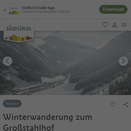
Südtirol Guide App
Download
Der digitale Reisebegleiter Südtirols
men
favorit
user lin
1
/
2
Wandern
Winterwanderung zum
Großstahlhof