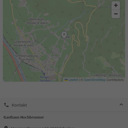
+
−
Leaflet
|
©
OpenStreetMap
Contributors
Kontakt
Gasthaus Hochbrunner