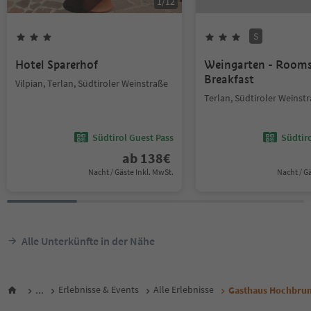
1
/
12
S
Hotel Sparerhof
Weingarten - Room
Breakfast
Vilpian, Terlan, Südtiroler Weinstraße
Terlan, Südtiroler Weinst
Südtirol Guest Pass
Südtir
ab
138
€
Nacht / Gäste Inkl. MwSt.
Nacht / G
Alle Unterkünfte in der Nähe
...
Erlebnisse & Events
Alle Erlebnisse
Gasthaus Hochbru