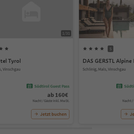
1
/
31
S
tel Tyrol
DAS GERSTL Alpine 
s, Vinschgau
Schlinig, Mals, Vinschgau
Südtirol Guest Pass
Südti
ab
160
€
Nacht / Gäste Inkl. MwSt.
Nacht /
Jetzt buchen
J