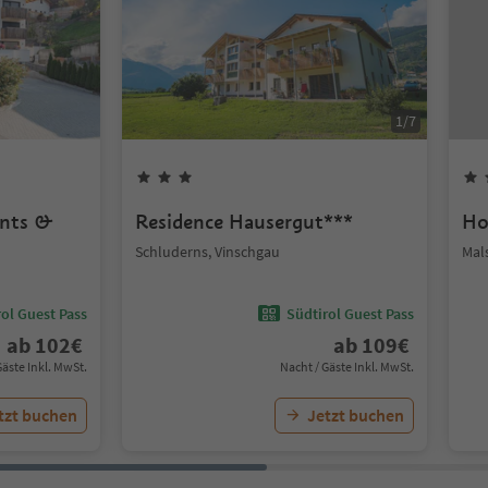
1
/
7
ents &
Residence Hausergut***
Ho
Schluderns, Vinschgau
Mal
ol Guest Pass
Südtirol Guest Pass
ab
102
€
ab
109
€
Gäste Inkl. MwSt.
Nacht / Gäste Inkl. MwSt.
tzt buchen
Jetzt buchen