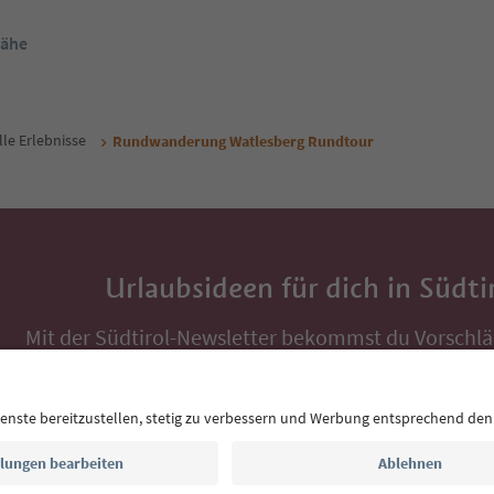
Nähe
lle Erlebnisse
Rundwanderung Watlesberg Rundtour
Urlaubsideen für dich in Südti
Mit der Südtirol-Newsletter bekommst du Vorschlä
Auszeit, Veranstaltungs-Tipps und typische Rezepte
Postfach.
E-Mail Adresse