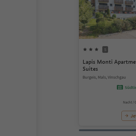
S
Lapis Monti Apartm
Suites
Burgeis, Mals, Vinschgau
Südtir
Nacht / 
Je