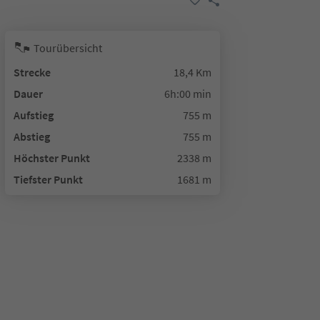
Tourübersicht
Strecke
18,4 Km
Dauer
6h:00 min
Aufstieg
755 m
Abstieg
755 m
Höchster Punkt
2338 m
Tiefster Punkt
1681 m