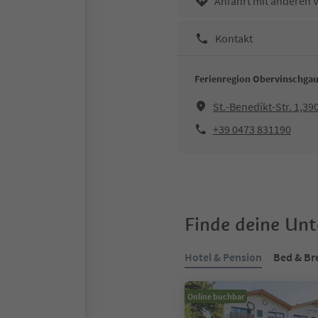
Anfahrt mit anderen 
Kontakt
Ferienregion Obervinschga
St.-Benedikt-Str. 1,39
+39 0473 831190
Finde deine Un
Hotel & Pension
Bed & Br
Online buchbar