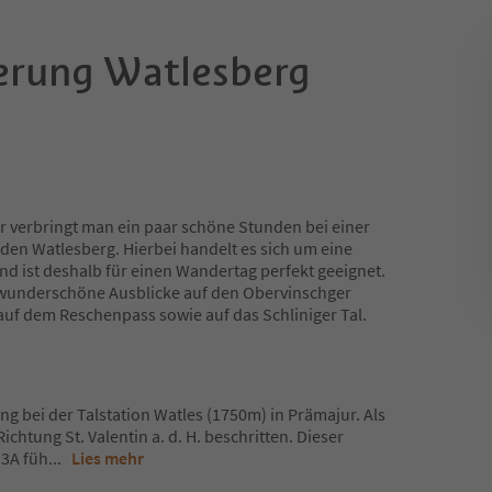
rung Watlesberg
r verbringt man ein paar schöne Stunden bei einer
n Watlesberg. Hierbei handelt es sich um eine
d ist deshalb für einen Wandertag perfekt geeignet.
 wunderschöne Ausblicke auf den Obervinschger
auf dem Reschenpass sowie auf das Schliniger Tal.
ng bei der Talstation Watles (1750m) in Prämajur. Als
Richtung St. Valentin a. d. H. beschritten. Dieser
 3A füh
...
Lies mehr