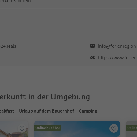
Verkehrsmitteln
u
024,Mals
info@ferienregion
https://www.ferien
terkunft in der Umgebung
eakfast
Urlaub auf dem Bauernhof
Camping
Online buchbar
Onlin