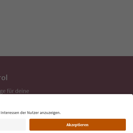
rol
ge für deine
 direkt ins