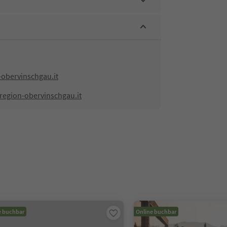
-obervinschgau.it
region-obervinschgau.it
e buchbar
Online buchbar