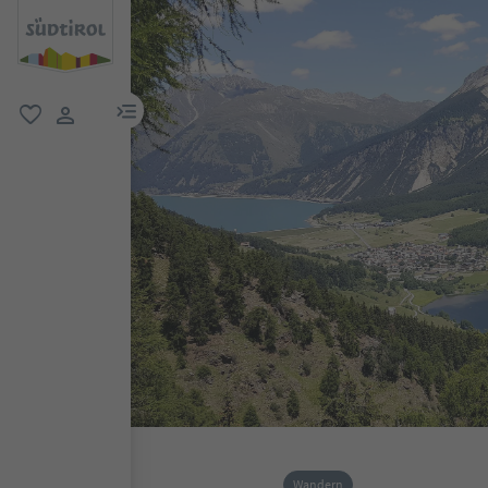
menu link
favorit
user link
Wandern