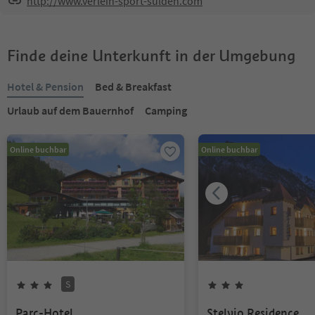
http://www.verleih-sport-sulden.com
Finde deine Unterkunft in der Umgebung
Hotel & Pension
Bed & Breakfast
Urlaub auf dem Bauernhof
Camping
Online buchbar
Online buchbar
S
Parc-Hotel
Stelvio Residence