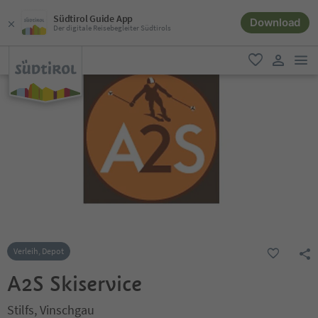
Südtirol Guide App
Download
Der digitale Reisebegleiter Südtirols
men
favorit
user lin
Verleih, Depot
A2S Skiservice
Stilfs, Vinschgau