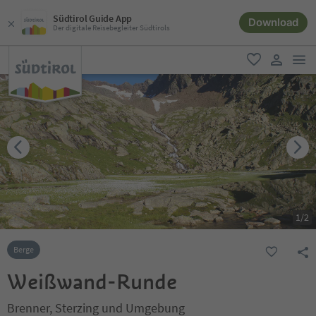
Südtirol Guide App
Download
Der digitale Reisebegleiter Südtirols
men
favorit
user lin
1
/
2
Berge
Weißwand-Runde
Brenner, Sterzing und Umgebung