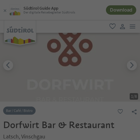
Südtirol Guide App
Download
Der digitale Reisebegleiter Südtirols
men
favorit
user lin
1
/
8
Bar / Café / Bistro
Dorfwirt Bar & Restaurant
Latsch, Vinschgau