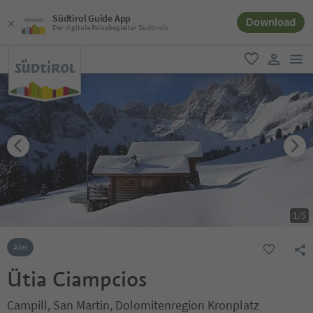
Südtirol Guide App
Download
Der digitale Reisebegleiter Südtirols
men
favorit
user lin
1
/
5
Alm
Ütia Ciampcios
Campill, San Martin, Dolomitenregion Kronplatz