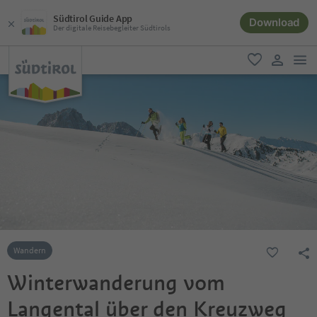
Südtirol Guide App
Download
Der digitale Reisebegleiter Südtirols
men
favorit
user lin
Wandern
Winterwanderung vom
Langental über den Kreuzweg