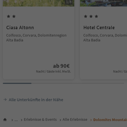
1
/
8
Ciasa Altonn
Hotel Centrale
Colfosco, Corvara, Dolomitenregion
Colfosco, Corvara, Dolom
Alta Badia
Alta Badia
ab
90
€
Nacht / Gäste Inkl. MwSt.
Nacht / G
Alle Unterkünfte in der Nähe
...
Erlebnisse & Events
Alle Erlebnisse
Dolomites Mountain