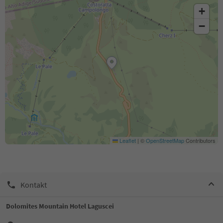
+
−
Leaflet
|
©
OpenStreetMap
Contributors
Kontakt
Dolomites Mountain Hotel Laguscei